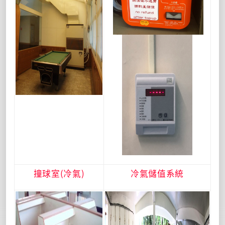
撞球室(冷氣)
冷氣儲值系統