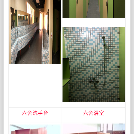
六舍洗手台
六舍浴室