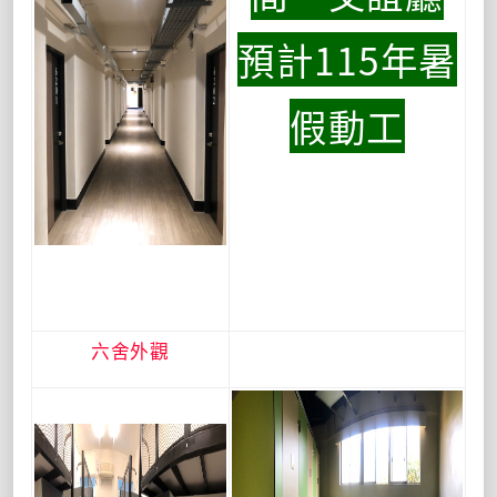
預計115年暑
假動工
六舍外觀