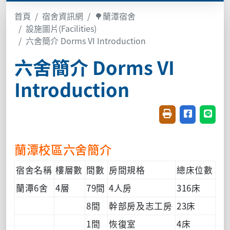
首頁
宿舍資訊網
🌳蘭潭宿舍
設施圖片(Facilities)
六舍簡介 Dorms VI Introduction
六舍簡介 Dorms VI
Introduction
友善列印(開新視窗
分享至臉書(
分享至
蘭潭校區六舍簡介
宿舍名稱
樓層數
間數
房間規格
總床位數
蘭潭6舍
4層
79間
4人房
316床
8間
幹部房及志工房
23床
1間
恢復室
4床