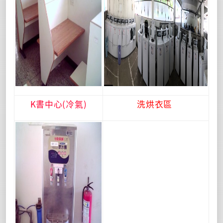
K書中心(冷氣)
洗烘衣區