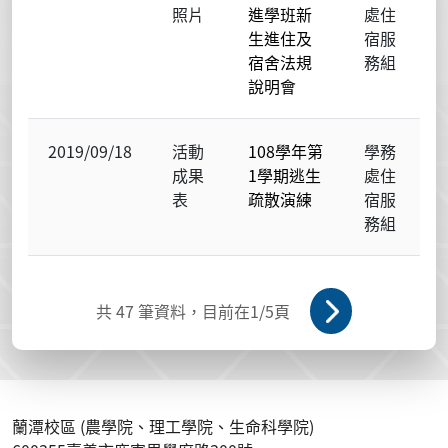
照片
進學班新
處住
生進住及
宿服
宿舍法規
務組
說明會
2019/09/18
活動
108學年第
學務
成果
1學期逃生
處住
表
疏散演練
宿服
務組
共
47
筆資料，目前在
1
/5頁
蘭潭校區 (農學院、理工學院、生命科學院)