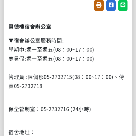
友善列印(開新視窗
分享至臉書(
分享至
賢德樓宿舍辦公室
▼宿舍辦公室服務時間
:
學期中
:
週一至週五
(08
：
00~17
：
00)
寒暑假
:
週一至週五
(08
：
00~17
：
00)
管理員
:
陳佩郁
05-2732715(08
：
00~17
：
00)
、傳
真
05-2732718
保全管制室：
05-2732716 (24小時
)
宿舍地址：