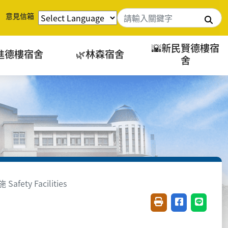
意見信箱
搜
🌇新民賢德樓宿
進德樓宿舍
🌿林森宿舍
舍
fety Facilities
友善列印(開新視窗)
分享至臉書(開
分享至 L