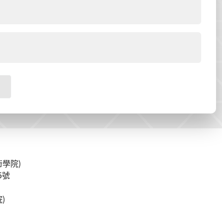
學院)
5號
)