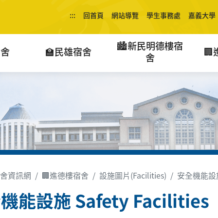
:::
回首頁
網站導覽
學生事務處
嘉義大學
🏙️新民明德樓宿
宿舍
🏫民雄宿舍

舍
舍資訊網
🏢進德樓宿舍
設施圖片(Facilities)
安全機能設施 Sa
能設施 Safety Facilities