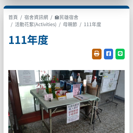
首頁
宿舍資訊網
🏫民雄宿舍
活動花絮(Activities)
母親節
111年度
111年度
友善列印(開新視窗
分享至臉書(
分享至