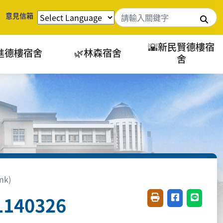
意見信箱
搜
🌇新民賢德樓宿
進德樓宿舍
🌿林森宿舍
舍
nk)
40326
友善列印(開新視窗)
分享至臉書(開
分享至 L