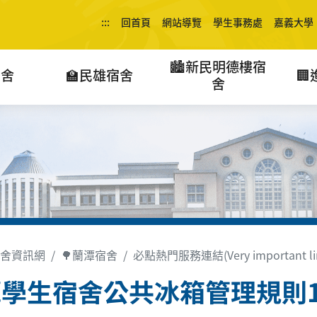
:::
回首頁
網站導覽
學生事務處
嘉義大學
🏙️新民明德樓宿
宿舍
🏫民雄宿舍

舍
舍資訊網
🌳蘭潭宿舍
必點熱門服務連結(Very important li
學生宿舍公共冰箱管理規則11