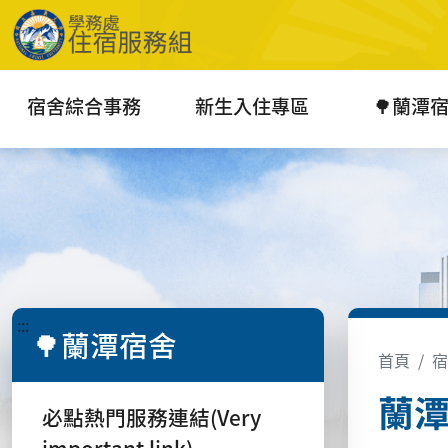
宿舍綜合事務
新生入住專區
🌳蘭潭
:::
🌳蘭潭宿舍
首頁
宿
蘭潭
必點熱門服務連結(Very
important link)