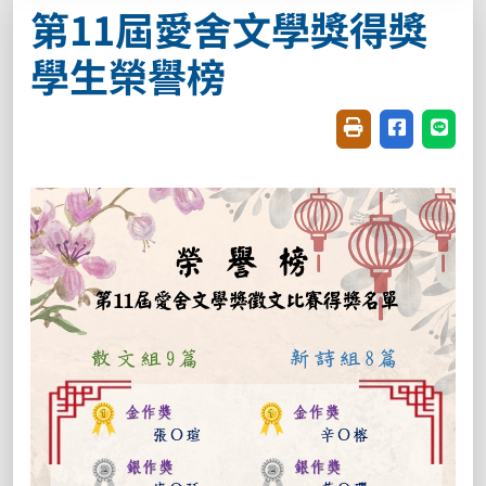
第11屆愛舍文學獎得獎
學生榮譽榜
友善列印(開新視窗
分享至臉書(
分享至