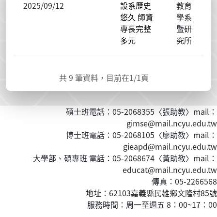
2025/09/12
設系歷史
教育
悠久 師資
學系
專長完整
暨研
多元
究所
共
9
筆資料，目前在
1
/1頁
碩士班電話：05-2068355〈張助教〉mail：
gimse@mail.ncyu.edu.tw
博士班電話：05-2068105〈廖助教〉mail：
gieapd@mail.ncyu.edu.tw
大學部、碩專班 電話：05-2068674〈黃
助教
〉mail：
educat@mail.ncyu.edu.tw
傳真：05-2266568
地址：62103嘉義縣民雄鄉文隆村85號
服務時間：周一至週五 8：00~17：00