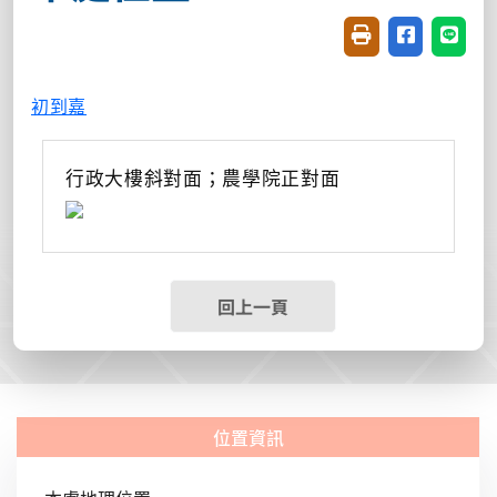
友善列印(開新視窗
分享至臉書(
分享至
初到嘉
行政大樓斜對面；農學院正對面
回上一頁