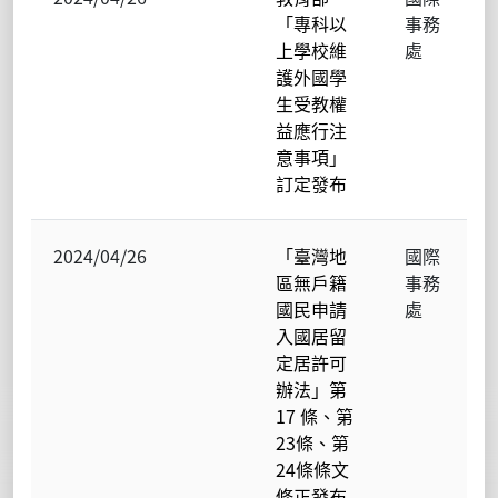
「專科以
事務
上學校維
處
護外國學
生受教權
益應行注
意事項」
訂定發布
2024/04/26
「臺灣地
國際
區無戶籍
事務
國民申請
處
入國居留
定居許可
辦法」第
17 條、第
23條、第
24條條文
修正發布