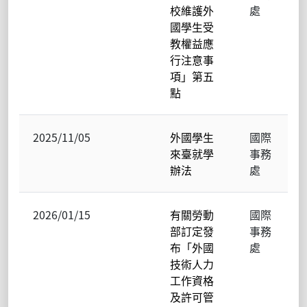
校維護外
處
國學生受
教權益應
行注意事
項」第五
點
2025/11/05
外國學生
國際
來臺就學
事務
辦法
處
2026/01/15
有關勞動
國際
部訂定發
事務
布「外國
處
技術人力
工作資格
及許可管