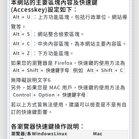
本網站的主要區塊內容及快速鍵
(Accesskey)設定如下：
+
：上方功能區塊，包括行政單位、網站導
Alt
U
覽等。
+
：網站整合檢索區塊。
Alt
S
+
：中央內容區塊，為本網站主要內容區。
Alt
C
+
：下方功能區塊。
Alt
Z
如果您的瀏覽器是 Firefox，快速鍵的使用方法為
+
+
例如
+
+
Alt
Shift
快速鍵字母
Alt
Shift
C
無障礙說明文字6
另外，如果您是 MAC 用戶，快速鍵的使用方法為
+
+
Control
Option
快速鍵字母
若以上方式皆無法使用，建議可以檢查是不是有自
訂的快速鍵影響。
各瀏覽器快速鍵操作說明：
瀏覽器/系
Windows
Linux
Mac