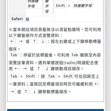
快速鍵
鍵
+
Shift
快速鍵字母
字母
字
母
Safari
無
※當本網站項目頁籤無法以滑鼠點選時，您可利用
以下鍵盤操作方式瀏覽資料：
或
：按左右鍵或上下鍵移動標籤
←
→
↑
↓
順序。
：停留於該標籤後，可利用
鍵跳至內容
Tab
Tab
瀏覽該筆資料，遇到單選按鈕(radio)時請配合使
用
或
鍵移動項目順序。
←
→
↑
↓
+
：按
+
可往回跳至上
Tab
Shift
Tab
Shift
一筆資料；當跳回至標籤項目時您可繼續利用
←
或
鍵移動標籤順序。
→
↑
↓