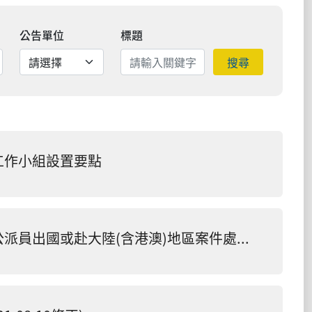
公告單位
標題
搜尋
工作小組設置要點
國立嘉義大學校務基金自籌經費支應因公派員出國或赴大陸(含港澳)地區案件處理要點(111.11.15修訂版)