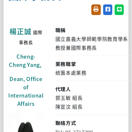
友善列印(開新視窗
分享至臉書(
分享至
楊正誠
職稱
國際
國立嘉義大學師範學院教育學系
事務長
教授兼國際事務長
Cheng-
業務職掌
Cheng Yang,
統籌本處業務
Dean, Office
of
代理人
International
郭玉敏 組長
Affairs
陳宣汶 組長
聯絡方式