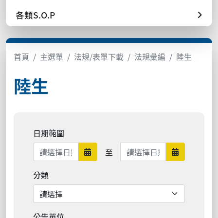
各類S.O.P
首頁
主選單
法規/表單下載
法規彙編
陸生
陸生
日期範圍
日期範圍結束
至
日期範圍開始
日期範圍結
分類
公告單位