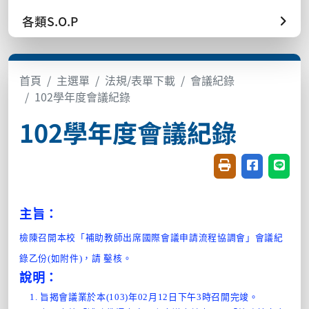
各類S.O.P
首頁
主選單
法規/表單下載
會議紀錄
102學年度會議紀錄
102學年度會議紀錄
友善列印(開新視窗
分享至臉書(
分享至
主旨：
檢陳召開本校「補助教師出席國際會議申請流程協調會」會議紀
錄乙份(如附件)，請 鑿核。
說明：
旨揭會議業於本(103)年02月12日下午3時召開完竣。