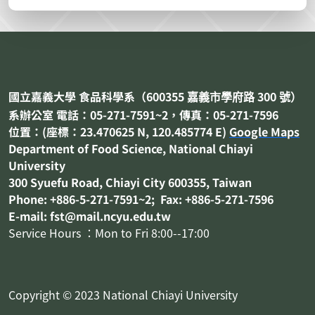
國立嘉義大學 食品科學系（
600355
300
嘉義市
學府路
號）
系辦公室 電話：05-271-7591~2，傳真：05-271-7596
位置：(座標：23.470625 N, 120.485774 E)
Google Maps
Department of
Food Science
, National Chiayi
University
300 Syuefu Road, Chiayi City 600355, Taiwan
Phone: +886-5-271-7591~2; Fax: +886-5-271-7596
E-mail: fst@mail.ncyu.edu.tw
Service Hours ：Mon to Fri 8:00--17:00
Copyright © 2023 National Chiayi University