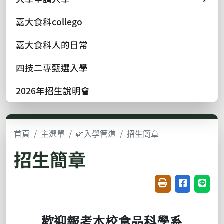
嘉大食科collego
嘉大食科人的日常
四技二專甄選入學
2026年招生說明會
首頁
主選單
🌿入學管道
招生簡章
招生簡章
友善列印(開新視窗
分享至臉書(
分享至
歡迎報考本校食品科
學系