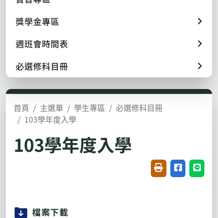
獎學金專區
週班會時間表
必選修科目冊
首頁
主選單
學生專區
必選修科目冊
103學年度入學
103學年度入學
友善列印(開新視窗
分享至臉書(
分享至
檔案下載