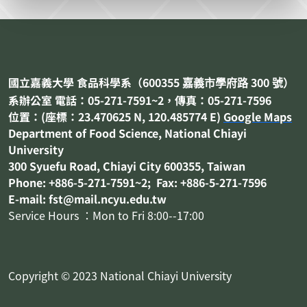
國立嘉義大學 食品科學系（
600355
300
嘉義市
學府路
號）
系辦公室 電話：05-271-7591~2，傳真：05-271-7596
位置：(座標：23.470625 N, 120.485774 E)
Google Maps
Department of
Food Science
, National Chiayi
University
300 Syuefu Road, Chiayi City 600355, Taiwan
Phone: +886-5-271-7591~2; Fax: +886-5-271-7596
E-mail: fst@mail.ncyu.edu.tw
Service Hours ：Mon to Fri 8:00--17:00
Copyright © 2023 National Chiayi University