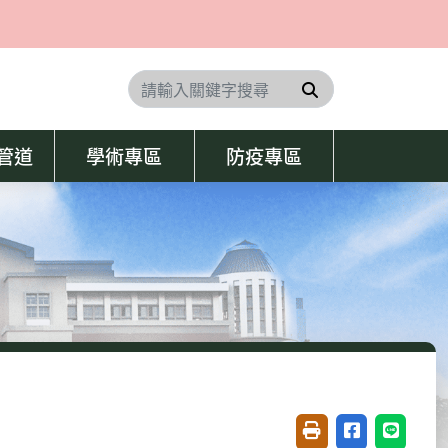
搜尋
學管道
學術專區
防疫專區
友善列印(開新視窗)
分享至臉書(開
分享至 L