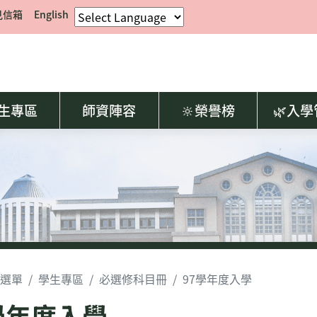
見信箱
English
生專區
師資陣容
🔆榮譽榜
🌿入
選單
學生專區
必選修科目冊
97學年度入學
學年度入學