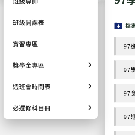
班級導師
班級開課表
檔
實習專區
97進
獎學金專區
97
週班會時間表
97食
必選修科目冊
97