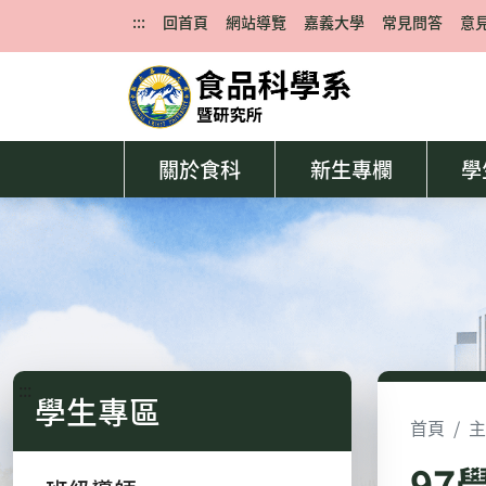
:::
回首頁
網站導覽
嘉義大學
常見問答
意
關於食科
新生專欄
學
:::
學生專區
首頁
主
97