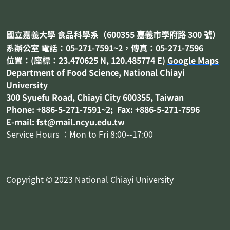
國立嘉義大學 食品科學系（
600355
300
嘉義市
學府路
號）
系辦公室 電話：05-271-7591~2，傳真：05-271-7596
位置：(座標：23.470625 N, 120.485774 E)
Google Maps
Department of
Food Science
, National Chiayi
University
300 Syuefu Road, Chiayi City 600355, Taiwan
Phone: +886-5-271-7591~2; Fax: +886-5-271-7596
E-mail: fst@mail.ncyu.edu.tw
Service Hours ：Mon to Fri 8:00--17:00
Copyright © 2023 National Chiayi University