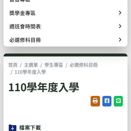
獎學金專區
週班會時間表
必選修科目冊
首頁
主選單
學生專區
必選修科目冊
110學年度入學
110學年度入學
友善列印(開新視窗
分享至臉書(
分享至
檔案下載