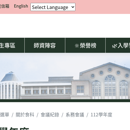
見信箱
English
生專區
師資陣容
🔆榮譽榜
🌿入
選單
關於食科
會議紀錄
系務會議
112學年度