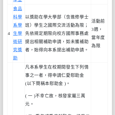
食品
科學
以獎助在學大學部（含進修學士
活動前
系學
班）學生之國際交流活動為限；
3週，
4
生學
先依規定期限向校方國際事務處
當年度
術研
提出相關補助申請，如未獲補助
為限
究獎
者，始得向本系提出補助申請。
助
凡本系學生在校期間發生下列情
事之一者，得申請仁愛慰助金
(以下簡稱本慰助金 )。
( 一 )不幸亡故，核發家屬三萬
元。