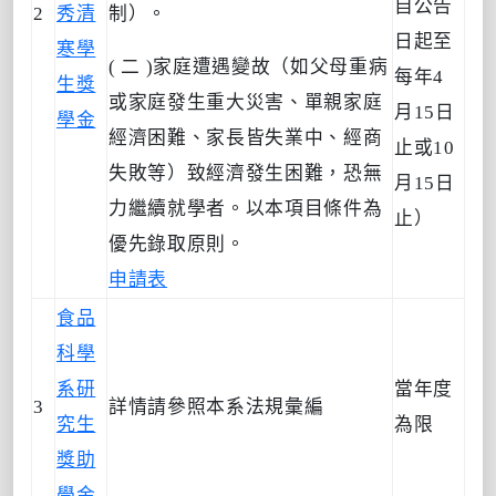
自公告
2
秀清
制）。
日起至
寒學
( 二 )家庭遭遇變故（如父母重病
每年4
生獎
或家庭發生重大災害、單親家庭
月15日
學金
經濟困難、家長皆失業中、經商
止或10
失敗等）致經濟發生困難，恐無
月15日
力繼續就學者。以本項目條件為
止）
優先錄取原則。
申請表
食品
科學
系研
當年度
3
詳情請參照本系法規彙編
究生
為限
獎助
學金