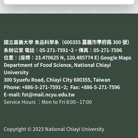
國立嘉義大學 食品科學系（
600355
300
嘉義市
學府路
號）
系辦公室 電話：05-271-7591~2，傳真：05-271-7596
位置：(座標：23.470625 N, 120.485774 E)
Google Maps
Department of
Food Science
, National Chiayi
University
300 Syuefu Road, Chiayi City 600355, Taiwan
Phone: +886-5-271-7591~2; Fax: +886-5-271-7596
E-mail: fst@mail.ncyu.edu.tw
Service Hours ：Mon to Fri 8:00--17:00
Copyright © 2023 National Chiayi University