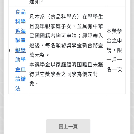
通知。
食品
凡本系（食品科學系）在學學生
科學
且為單親家庭子女，並具有中華
系海
本獎學
民國國籍者均可申請；經評審入
聯單
金之申
選後，每名頒發獎學金新台幣壹
6
親獎
請，限
萬元整。
助學
一戶一
本獎學金以家庭經濟困難且未獲
金申
名一次
得其它獎學金之同學為優先對
請辦
象。
法
回上一頁