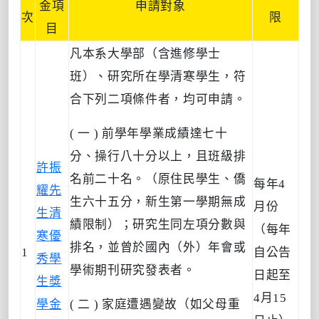
金項
申請對象
次
限
目
凡本系大學部（含進修學士
班）、研究所在學清寒學生，符
合下列二項條件者，均可申請。
( 一 ) 前學年學業成績達七十
分、操行八十分以上，且班級排
許振
名前二十名。（原住民學生、僑
每年4
耀先
生六十五分，新生第一學期無成
月份
生清
績限制）；研究生同左項分數與
（每年
寒優
排名，並曾於國內（外）年會或
1
自公告
秀學
學術期刊研究發表者。
日起至
生獎
4月15
學金
( 二 ) 家庭遭遇變故（如父母重