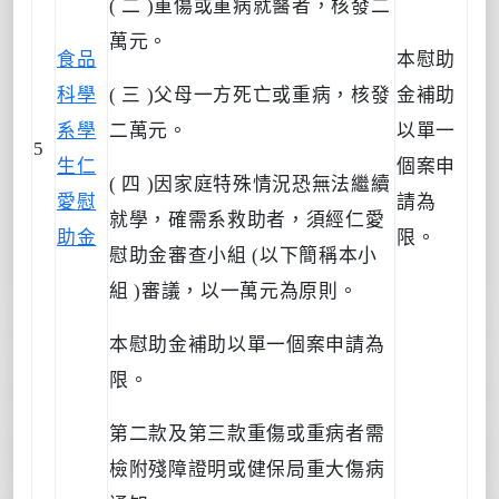
( 二 )重傷或重病就醫者，核發二
萬元。
食品
本慰助
科學
( 三 )父母一方死亡或重病，核發
金補助
系學
二萬元。
以單一
5
生仁
個案申
( 四 )因家庭特殊情況恐無法繼續
愛慰
請為
就學，確需系救助者，須經仁愛
助金
限。
慰助金審查小組 (以下簡稱本小
組 )審議，以一萬元為原則。
本慰助金補助以單一個案申請為
限。
第二款及第三款重傷或重病者需
檢附殘障證明或健保局重大傷病