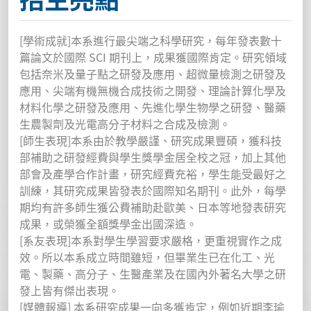
[學術成就]本系進行最尖端之科學研究，每年發表數十
篇論文於國際 SCI 期刊上，成果獲國際肯定。研究領域
包括奈米及量子點之研發及應用、超微量檢測之研發及
應用、尖端有機無機合成技術之開發、理論計算化學及
材料化學之研發及應用、先進化學生物學之研發、醫藥
生農製劑及光電高分子材料之合成及檢測。
[師生表現]本系由於教學嚴謹、研究成果豐碩，獲科技
部補助之研發經費與學生獎學金居全校之冠，加上其他
部會及產學合作計畫，研究經費充裕，學生能受最好之
訓練，其研究成果皆發表於國際知名期刊。此外，每學
期均有許多師生獲公費補助赴歐美、日本等地發表研究
成果，或榮獲全額獎學金出國深造。
[系友表現]本系對學生學習要求嚴格，更重視實作之成
效。所以本系成立時間雖短，但畢業生已在化工、光
電、製藥、高分子、生醫產業及在國內外著名大學之研
發上皆有傑出表現。
[媒體報導] 本系研究成果一向多獲肯定，例如近期李瑜