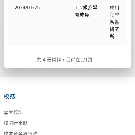
2024/01/25
112級系學
應用
會成員
化學
系暨
研究
所
共
4
筆資料，目前在
1
/1頁
校務
嘉大校訊
校園行事曆
校友及各界捐款