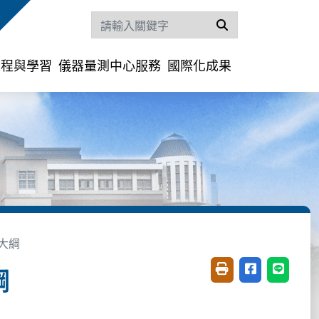
搜尋
課程與學習
儀器量測中心服務
國際化成果
大綱
綱
友善列印(開新視窗)
分享至臉書(開
分享至 L