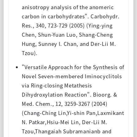
anisotropy analysis of the anomeric
carbon in carbohydrates". Carbohydr.
Res., 340, 723-729 (2005) (Ying-ying
Chen, Shun-Yuan Luo, Shang-Cheng
Hung, Sunney I. Chan, and Der-Lii M.
Tzou).
"Versatile Approach for the Synthesis of
Novel Seven-membered Iminocyclitols
via Ring-closing Metathesis
Dihydroxylation Reaction". Bioorg. &
Med. Chem., 12, 3259-3267 (2004)
(Chang-Ching Lin,Yi-shin Pan,Laxmikant
N. Patkar,Hsiu-Mei Lin, Der-Lii M.
Tzou,Thangaiah Subramanianb and