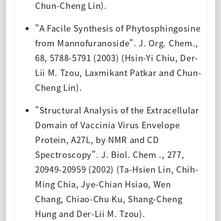
Chun-Cheng Lin).
"A Facile Synthesis of Phytosphingosine
from Mannofuranoside". J. Org. Chem.,
68, 5788-5791 (2003) (Hsin-Yi Chiu, Der-
Lii M. Tzou, Laxmikant Patkar and Chun-
Cheng Lin).
"Structural Analysis of the Extracellular
Domain of Vaccinia Virus Envelope
Protein, A27L, by NMR and CD
Spectroscopy". J. Biol. Chem ., 277,
20949-20959 (2002) (Ta-Hsien Lin, Chih-
Ming Chia, Jye-Chian Hsiao, Wen
Chang, Chiao-Chu Ku, Shang-Cheng
Hung and Der-Lii M. Tzou).