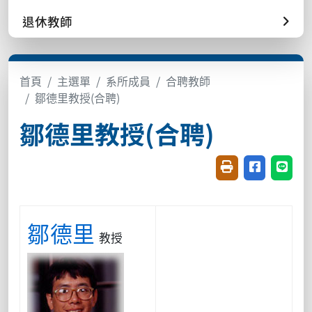
退休教師
首頁
主選單
系所成員
合聘教師
鄒德里教授(合聘)
鄒德里教授(合聘)
友善列印(開新視窗
分享至臉書(
分享至
鄒德里
教授