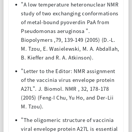
"A low temperature heteronuclear NMR
study of two exchanging conformations
of metal-bound pyoverdin PaA from
Pseudomonas aeruginosa ".
Biopolymers ,79, 139-149 (2005) (D.-L.
M. Tzou, E. Wasielewski, M. A. Abdallah,
B. Kieffer and R. A. Atkinson).
"Letter to the Editor: NMR assignment
of the vaccinia virus envelope protein
A27L". J. Biomol. NMR , 32, 178-178
(2005) (Feng-I Chu, Yu Ho, and Der-Lii
M. Tzou).
"The oligomeric structure of vaccinia
viral envelope protein A27L is essential