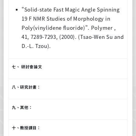
"Solid-state Fast Magic Angle Spinning
19 F NMR Studies of Morphology in
Poly(vinylidene fluoride)". Polymer ,
41, 7289-7293, (2000). (Tsao-Wen Su and
D.-L. Tzou).
七、 研討會論文
八、研究計畫：
九、其他：
十、教授課目：