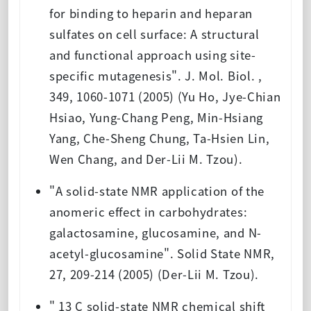
for binding to heparin and heparan
sulfates on cell surface: A structural
and functional approach using site-
specific mutagenesis". J. Mol. Biol. ,
349, 1060-1071 (2005) (Yu Ho, Jye-Chian
Hsiao, Yung-Chang Peng, Min-Hsiang
Yang, Che-Sheng Chung, Ta-Hsien Lin,
Wen Chang, and Der-Lii M. Tzou).
"A solid-state NMR application of the
anomeric effect in carbohydrates:
galactosamine, glucosamine, and N-
acetyl-glucosamine". Solid State NMR,
27, 209-214 (2005) (Der-Lii M. Tzou).
" 13 C solid-state NMR chemical shift