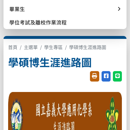
畢業生
學位考試及離校作業流程
首頁
主選單
學生專區
學碩博生涯進路圖
學碩博生涯進路圖
友善列印(開新視窗
分享至臉書(
分享至