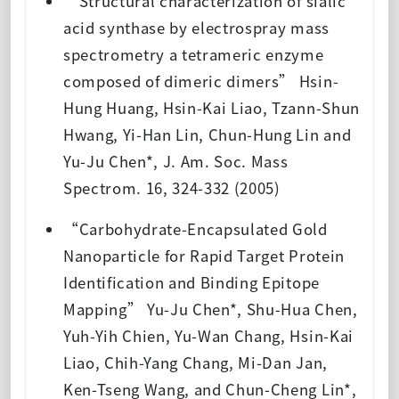
“Structural characterization of sialic
acid synthase by electrospray mass
spectrometry a tetrameric enzyme
composed of dimeric dimers” Hsin-
Hung Huang, Hsin-Kai Liao, Tzann-Shun
Hwang, Yi-Han Lin, Chun-Hung Lin and
Yu-Ju Chen*, J. Am. Soc. Mass
Spectrom. 16, 324-332 (2005)
“Carbohydrate-Encapsulated Gold
Nanoparticle for Rapid Target Protein
Identification and Binding Epitope
Mapping” Yu-Ju Chen*, Shu-Hua Chen,
Yuh-Yih Chien, Yu-Wan Chang, Hsin-Kai
Liao, Chih-Yang Chang, Mi-Dan Jan,
Ken-Tseng Wang, and Chun-Cheng Lin*,