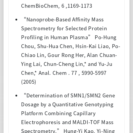
ChemBioChem, 6 ,1169-1173
“Nanoprobe-Based Affinity Mass
Spectrometry for Selected Protein
Profiling in Human Plasma” Po-Hung
Chou, Shu-Hua Chen, Hsin-Kai Liao, Po-
Chiao Lin, Gour Rong Her, Alan Chuan-
Ying Lai, Chun-Cheng Lin,* and Yu-Ju
Chen,* Anal. Chem . 77 , 5990-5997
(2005)
“Determination of SMN1/SMN2 Gene
Dosage by a Quantitative Genotyping
Platform Combining Capillary
Electrophoresis and MALDI-TOF Mass
Spectrometry.” Hung-Yi Kao, Yi-Ning