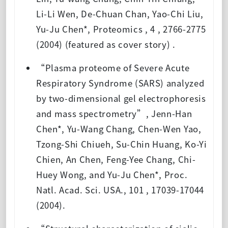
Li-Li Wen, De-Chuan Chan, Yao-Chi Liu,
Yu-Ju Chen*, Proteomics , 4 , 2766-2775
(2004) (featured as cover story) .
“Plasma proteome of Severe Acute
Respiratory Syndrome (SARS) analyzed
by two-dimensional gel electrophoresis
and mass spectrometry”, Jenn-Han
Chen*, Yu-Wang Chang, Chen-Wen Yao,
Tzong-Shi Chiueh, Su-Chin Huang, Ko-Yi
Chien, An Chen, Feng-Yee Chang, Chi-
Huey Wong, and Yu-Ju Chen*, Proc.
Natl. Acad. Sci. USA., 101 , 17039-17044
(2004).