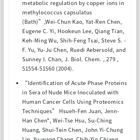
metabolic regulation by copper ions in
methylococcus capsulatus
(Bath)”,Wei-Chun Kao, Yat-Ren Chen,
Eugene C. Yi, Hookeun Lee, Qiang Tian,
Keh-Ming Wu, Shih-Feng Tsai, Steve S. -
F. Yu, Yu-Ju Chen, Ruedi Aebersold, and
Sunney I. Chan, J. Biol. Chem. , 279 ,
51554-51560 (2004).
“Identification of Acute Phase Proteins
in Sera of Nude Mice Inoculated with
Human Cancer Cells Using Proteomics
Techniques” Hsueh-Fen Juan, Jenn-
Han Chen*, Wei-Tse Hsu, Su-Ching
Huang, Shui-Tein Chen, John Yi-Chung
Lin, Yu-wang Chang, Chih-Yin Chiang,