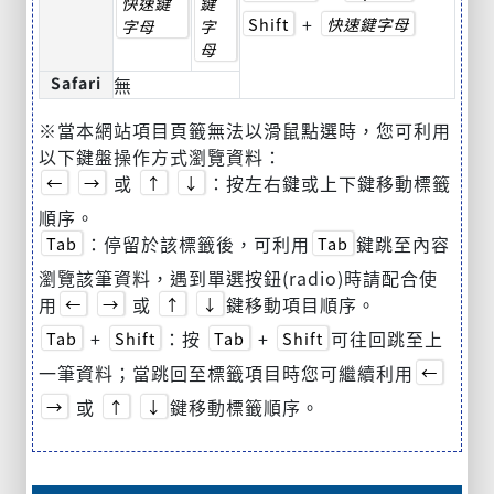
快速鍵
鍵
+
Shift
快速鍵字母
字母
字
母
Safari
無
※當本網站項目頁籤無法以滑鼠點選時，您可利用
以下鍵盤操作方式瀏覽資料：
或
：按左右鍵或上下鍵移動標籤
←
→
↑
↓
順序。
：停留於該標籤後，可利用
鍵跳至內容
Tab
Tab
瀏覽該筆資料，遇到單選按鈕(radio)時請配合使
用
或
鍵移動項目順序。
←
→
↑
↓
+
：按
+
可往回跳至上
Tab
Shift
Tab
Shift
一筆資料；當跳回至標籤項目時您可繼續利用
←
或
鍵移動標籤順序。
→
↑
↓