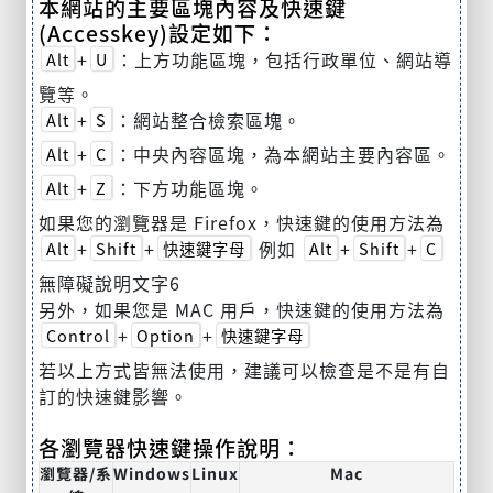
本網站的主要區塊內容及快速鍵
(Accesskey)設定如下：
+
：上方功能區塊，包括行政單位、網站導
Alt
U
覽等。
+
：網站整合檢索區塊。
Alt
S
+
：中央內容區塊，為本網站主要內容區。
Alt
C
+
：下方功能區塊。
Alt
Z
如果您的瀏覽器是 Firefox，快速鍵的使用方法為
+
+
例如
+
+
Alt
Shift
快速鍵字母
Alt
Shift
C
無障礙說明文字6
另外，如果您是 MAC 用戶，快速鍵的使用方法為
+
+
Control
Option
快速鍵字母
若以上方式皆無法使用，建議可以檢查是不是有自
訂的快速鍵影響。
各瀏覽器快速鍵操作說明：
瀏覽器/系
Windows
Linux
Mac