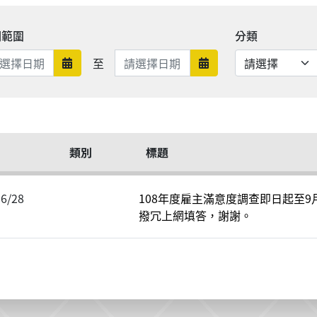
期範圍
分類
日期範圍結束
至
日期範圍開始
日期範圍結束
類別
標題
06/28
108年度雇主滿意度調查即日起至9
撥冗上網填答，謝謝。