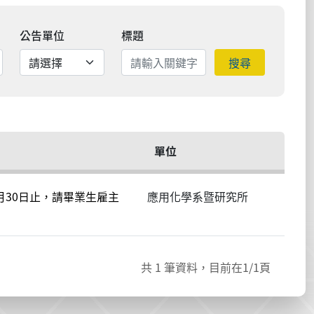
公告單位
標題
搜尋
單位
月30日止，請畢業生雇主
應用化學系暨研究所
共
1
筆資料，目前在
1
/1頁