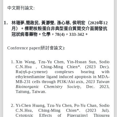
中文期刊論文:
林珊夢
,
簡啟民
,
黃瀞瑩
,
孫心慈
,
侯明宏（
2020
年
12
月）。標靶核殼蛋白非典型蛋白質間交介面開發抗
冠狀病毒藥物。
化學
，
78(4)
，
333-342
。
Conference paper(研討會論文)
:
Xin Wang, Tzu-Yu Chen, Yin-Hsuan Sun, Sodio
C.N.Hsu ,
Ching-Ming Chien
*. (
2023
Dec).
Ru(η6-p-cymene) complexes bearing with
ethylenediamine ligand induced apoptosis in MDA-
MB-231 cells through PI3K/Akt axis,
2023 Taiwan
Bioinorganic Chemistry Society
, Dec. 2023,
Taitung, Taiwan.
Yi-Chen Huang, Tzu-Yu Chen, Po-Yu Chan, Sodio
C.N.Hsu,
Ching-Ming Chien
*. (
2023
Jul).
Cytotoxic Effects of Piperazinyl Thiourea