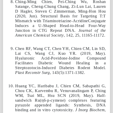
Ching-Ming Chien
, Pei-Ching Wu, Roshan
Satange, Cheng-Chung Chang, Zi-Lun Lai, Lauren
D Hagler, Steven C Zimmerman, Ming-Hon Hou
(
2020
, Jun). Structural Basis for Targeting T:T
Mismatch with Triaminotriazine-AcridineConjugate
Induces a U-Shaped Head-to-Head Four-Way
Junction in CTG Repeat DNA.
Journal of the
American Chemical Society
, 142, 25, 11165-11172.
Chen RF, Wang CT, Chen YH,
Chien CM
, Lin SD,
Lai CS, Wang CJ, Kuo YR. (
2019
, May).
Hyaluronic Acid-Povidone-Iodine Compound
Facilitates Diabetic Wound Healing in a
Streptozotocin-Induced Diabetes Rodent Model.
Plast Reconstr Surg
, 143(5):1371-1382.
Huang YC, Haribabu J,
Chien CM
, Sabapathi G,
Chou CK, Karvembu R, Venuvanalingam P, Ching
WM, Tsai ML, Hsu SCN (
2019,
May). Half-
sandwich Ru(η6-p-cymene) complexes featuring
pyrazole appended ligands: Synthesis, DNA
binding and in vitro cytotoxicity.
J Inorg Biochem
,