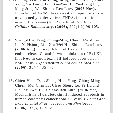
Yang, Yi-Hsiung Lin, Xiu-Wei Hu, Yu-Jhang Lu,
Ming-Jung Wu, Shinne-Ren Lin*,
(2006
Nov
).
Induction of G2/M phase arrest and apoptosis by a
novel enediyne derivative, THDA, in chronic
myeloid leukemia (K562) cells.
Molecular and
Cellular Biochemistry
,
(2006),
292(1-2):99-105.
Sheng-Huei Yang,
Ching-Ming Chien
, Mei-Chin
Lu, Yi-Hsiung Lin, Xiu-Wei Hu, Shinne-Ren Lin*,
(2006
Aug
).
Up-regulation of Bax and
endonuclease G, and down-modulation of Bcl-XL
involved in cardiotoxin III-induced apoptosis in
K562 cells.
Experimental & Molecular Medicine
,
(2006),
38(4):435-44.
Chien-Hsun Tsai, Sheng-Huei Yang,
Ching-Ming
Chien
, Mei-Chin Lu, Chao-Sheng Lo, Yi-Hsiung
Lin, Xiu-Wei Hu, Shinne-Ren Lin*,
(2006
Mar
).
Mechanisms of cardiotoxin lll-induced apoptosis in
human colorectal cancer colo205 cells.
Clinical and
Experimental Pharmacology and Physiology
,
(2006),
33(3):177-82.