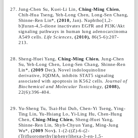
Jung-Chen Su, Kuei-Li Lin,
Ching-Ming Chien
,
Chih-Hua Tseng, Yeh-Long Chen, Long-Sen Chang,
Shinne-Ren Lin*,
(2010,
Jan). Naphtho[1,2-
b]furan-4,5-dione inactivates EGFR and PI3K/Akt
signaling pathways in human lung adenocarcinoma
A549 cells.
Life Sciences
,
(2010),
86(5-6):207-
213.
Sheng-Huei Yang,
Ching-Ming Chien
, Jung-Chen
Su, Yeh-Long Chen, Long-Sen Chang, Shinne-Ren
Lin*,
(2009
Dec
).
Novel indoloquinoline
derivative, IQDMA, inhibits STAT5 signaling
associated with apoptosis in K562 cells.
Journal of
Biochemical and Molecular Toxicology
,
(2008),
22(6):396-404.
Yu-Sheng Tu, Tsai-Hui Duh, Chen-Yi Tseng, Ying-
Ting Lin, Yu-Hsiang Lo, Yi-Ling Hu, Chen-Hung
Chen,
Ching-Ming Chien
, Sheng-Huei Yang,
Shinne-Ren Lin, Shyh-Chyun Yang, Ming-Jung
Wu*,
(2009
Nov
).
1-(2-((Z)-6-(2-
(Trifluoromethyl)phenyl)hexa-3-en-1,5-