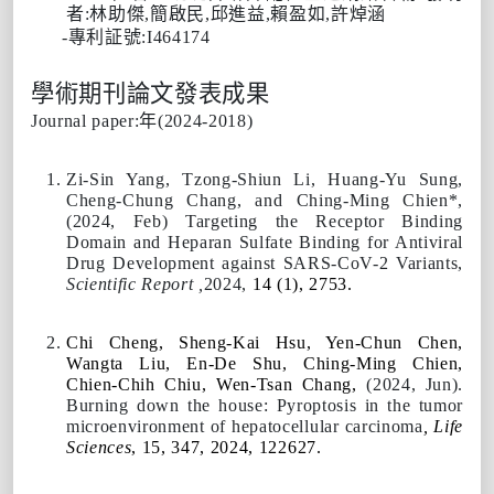
者:林助傑,簡啟民,邱進益,賴盈如,許焯涵
-專利証號:I464174
學術期刊論文發表成果
Journal paper:年(2024-2018)
Zi-Sin Yang, Tzong-Shiun Li, Huang-Yu Sung,
Cheng-Chung Chang, and
Ching-Ming Chien
*,
(
2024,
Feb) Targeting the Receptor Binding
Domain and Heparan Sulfate Binding for Antiviral
Drug Development against SARS-CoV-2 Variants,
Scientific Report
,
2024,
14 (1), 2753
.
Chi Cheng, Sheng-Kai Hsu, Yen-Chun Chen,
Wangta Liu, En-De Shu,
Ching-Ming Chien
,
Chien-Chih Chiu, Wen-Tsan Chang,
(
2024,
Jun).
Burning down the house: Pyroptosis in the tumor
microenvironment of hepatocellular carcinoma
,
Life
Sciences
, 15, 347, 2024, 122627
.