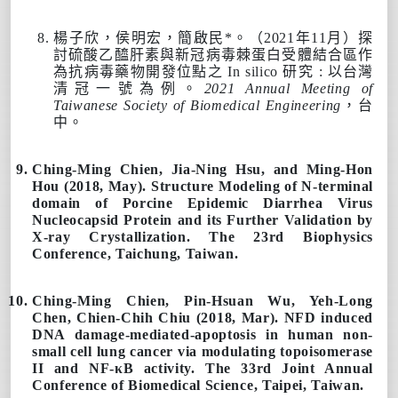
楊
子欣，侯明宏，
簡啟民
*。（
2021
年11月）探
討硫酸乙醯肝素與新冠病毒棘蛋白受體結合區作
為抗病毒藥物開發位點之 In silico 研究 : 以台灣
清冠一號為例。
2021 Annual Meeting of
Taiwanese Society of Biomedical Engineering
，台
中。
Ching-Ming Chien
, Jia-Ning Hsu, and Ming-Hon
Hou (
2018
, May). Structure Modeling of N-terminal
domain of Porcine Epidemic Diarrhea Virus
Nucleocapsid Protein and its Further Validation by
X-ray Crystallization.
The 23rd Biophysics
Conference
, Taichung, Taiwan.
Ching-Ming Chien
,
Pin-Hsuan Wu, Yeh-Long
Chen, Chien-Chih Chiu (
2018
, Mar). NFD induced
DNA damage-mediated-apoptosis in human non-
small cell lung cancer via modulating topoisomerase
II and NF-κB activity.
The 33rd Joint Annual
Conference of Biomedical Science
, Taipei, Taiwan.