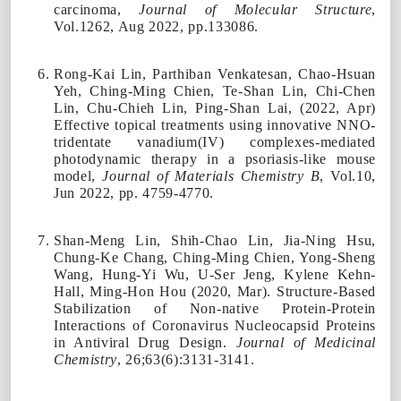
carcinoma,
Journal of Molecular Structure
,
Vol.1262, Aug 2022, pp.133086.
Rong-Kai Lin, Parthiban Venkatesan, Chao-Hsuan
Yeh,
Ching-Ming Chien
, Te-Shan Lin, Chi-Chen
Lin, Chu-Chieh Lin, Ping-Shan Lai, (
2022,
Apr)
Effective topical treatments using innovative NNO-
tridentate vanadium(IV) complexes-mediated
photodynamic therapy in a psoriasis-like mouse
model,
Journal of Materials Chemistry B
, Vol.10,
Jun 2022, pp. 4759-4770.
Shan-Meng Lin, Shih-Chao Lin, Jia-Ning Hsu,
Chung-Ke Chang,
Ching-Ming Chien
, Yong-Sheng
Wang, Hung-Yi Wu, U-Ser Jeng, Kylene Kehn-
Hall, Ming-Hon Hou (
2020
, Mar). Structure-Based
Stabilization of Non-native Protein-Protein
Interactions of Coronavirus Nucleocapsid Proteins
in Antiviral Drug Design.
Journal of Medicinal
Chemistry
, 26;63(6):3131-3141.