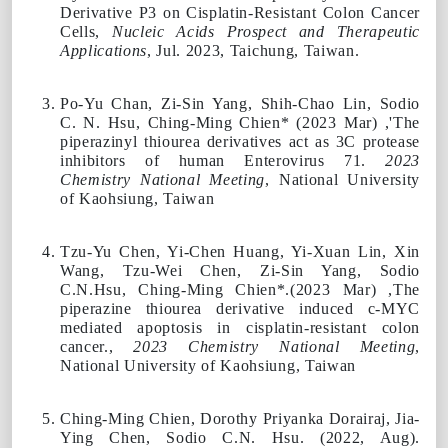
Derivative P3 on Cisplatin-Resistant Colon Cancer
Cells,
Nucleic Acids Prospect and Therapeutic
Applications
, Jul. 2023, Taichung, Taiwan.
Po-Yu Chan, Zi-Sin Yang, Shih-Chao Lin, Sodio
C. N. Hsu,
Ching-Ming Chien
* (
2023
Mar) ,'The
piperazinyl thiourea derivatives act as 3C protease
inhibitors of human Enterovirus 71.
2023
Chemistry National Meeting
, National University
of Kaohsiung, Taiwan
Tzu-Yu Chen, Yi-Chen Huang, Yi-Xuan Lin, Xin
Wang, Tzu-Wei Chen, Zi-Sin Yang, Sodio
C.N.Hsu,
Ching-Ming Chien*
.(
2023
Mar) ,The
piperazine thiourea derivative induced c-MYC
mediated apoptosis in cisplatin-resistant colon
cancer.,
2023 Chemistry National Meeting
,
National University of Kaohsiung, Taiwan
Ching-Ming Chien
, Dorothy Priyanka Dorairaj, Jia-
Ying Chen, Sodio C.N. Hsu. (
2022
, Aug).