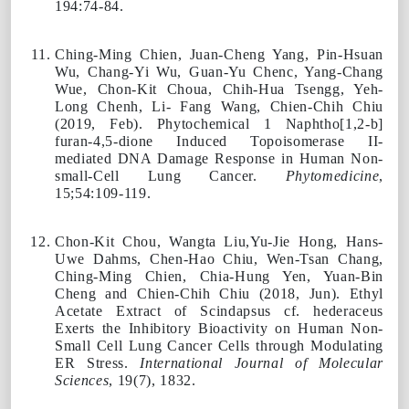
194:74-84.
Ching-Ming Chien
, Juan-Cheng Yang, Pin-Hsuan
Wu, Chang-Yi Wu, Guan-Yu Chenc, Yang-Chang
Wue, Chon-Kit Choua, Chih-Hua Tsengg, Yeh-
Long Chenh, Li- Fang Wang, Chien-Chih Chiu
(
2019
, Feb). Phytochemical 1 Naphtho[1,2-b]
furan-4,5-dione Induced Topoisomerase II-
mediated DNA Damage Response in Human Non-
small-Cell Lung Cancer.
Phytomedicine
,
15;54:109-119.
Chon-Kit Chou, Wangta Liu,Yu-Jie Hong, Hans-
Uwe Dahms, Chen-Hao Chiu, Wen-Tsan Chang,
Ching-Ming Chien
, Chia-Hung Yen, Yuan-Bin
Cheng and Chien-Chih Chiu (
2018
, Jun). Ethyl
Acetate Extract of Scindapsus cf. hederaceus
Exerts the Inhibitory Bioactivity on Human Non-
Small Cell Lung Cancer Cells through Modulating
ER Stress.
International Journal of Molecular
Sciences
, 19(7), 1832.