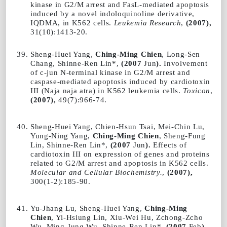
kinase in G2/M arrest and FasL-mediated apoptosis
induced by a novel indoloquinoline derivative,
IQDMA, in K562 cells.
Leukemia Research
,
(2007),
31(10):1413-20.
Sheng-Huei Yang,
Ching-Ming Chien
, Long-Sen
Chang, Shinne-Ren Lin*,
(2007
Jun
).
Involvement
of c-jun N-terminal kinase in G2/M arrest and
caspase-mediated apoptosis induced by cardiotoxin
III (Naja naja atra) in K562 leukemia cells.
Toxicon
,
(2007),
49(7):966-74.
Sheng-Huei Yang, Chien-Hsun Tsai, Mei-Chin Lu,
Yung-Ning Yang,
Ching-Ming Chien
, Sheng-Fung
Lin, Shinne-Ren Lin*,
(2007
Jun
).
Effects of
cardiotoxin III on expression of genes and proteins
related to G2/M arrest and apoptosis in K562 cells.
Molecular and Cellular Biochemistry
.
,
(2007),
300(1-2):185-90.
Yu-Jhang Lu, Sheng-Huei Yang,
Ching-Ming
Chien
, Yi-Hsiung Lin, Xiu-Wei Hu, Zchong-Zcho
Wu, Ming-Jung Wu, Shinne-Ren Lin*,
(2007
Feb
).