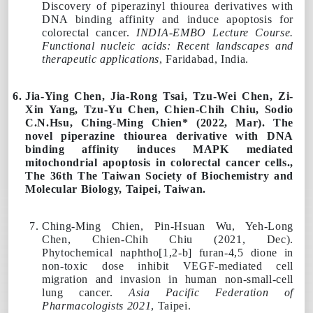
Discovery of piperazinyl thiourea derivatives with
DNA binding affinity and induce apoptosis for
colorectal cancer.
INDIA-EMBO Lecture Course.
Functional nucleic acids: Recent landscapes and
therapeutic applications
, Faridabad, India.
Jia-Ying Chen, Jia-Rong Tsai, Tzu-Wei Chen, Zi-
Xin Yang, Tzu-Yu Chen, Chien-Chih Chiu, Sodio
C.N.Hsu,
Ching-Ming Chien
* (
2022
, Mar). The
novel piperazine thiourea derivative with DNA
binding affinity induces MAPK mediated
mitochondrial apoptosis in colorectal cancer cells.,
The 36th The Taiwan Society of Biochemistry and
Molecular Biology
, Taipei, Taiwan.
Ching-Ming Chien
, Pin-Hsuan Wu, Yeh-Long
Chen, Chien-Chih Chiu (
2021
, Dec).
Phytochemical naphtho[1,2-b] furan-4,5 dione in
non-toxic dose inhibit VEGF-mediated cell
migration and invasion in human non-small-cell
lung cancer.
Asia Pacific Federation of
Pharmacologists 2021
, Taipei.