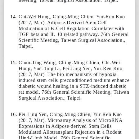
Meeting, Taiwan Surgical Association. Taipei.
Chi-Wei Hong,
Ching-Ming Chien
, Yur-Ren Kuo
(
2017
, Mar). Adipose-Derived Stem Cell
Modulation of B-Cell Regulation Correlates with
TGF-beta and IL-10 related pathway. 76th General
Scientific Meeting, Taiwan Surgical Association.,
Taipei.
Chun-Ting Wang,
Ching-Ming Chien
, Chi-Wei
Hong, Yun-Ting Li, Pei-Ling Yen, Yur-Ren Kuo
(
2017
, Mar). The bio-mechanisms of hypoxia-
induced stem cells-preconditioned medium enhance
diabetic wound healing in a STZ-induced diabetic
rat model. 76th General Scientific Meeting, Taiwan
Surgical Association., Taipei.
Pei-Ling Yen,
Ching-Ming Chien
, Yur-Ren Kuo
(
2017
, Mar). Microarray Analysis of MicroRNA
Expressions in Adipose-derived Stem Cells
Modulated Allotransplant Rejection in a Rodent
Hind-Limb Model. 76th General Scientific