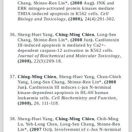
Chang, Shinne-Ren Lin*,
(2008
Aug
).
JNK and
ERK mitogen-activated protein kinases mediate
THDA-induced apoptosis in K562 cells.
Cell
Biology and Toxicology
,
(2008),
24(4):291-302.
Sheng-Huei Yang,
Ching-Ming Chien
, Long-Sen
Chang, Shinne-Ren Lin*,
(2008
Jun
).
Cardiotoxin
III-induced apoptosis is mediated by Ca2+-
dependent caspase-12 activation in K562 cells.
Journal of Biochemical and Molecular Toxicology
,
(2008),
22(3):209-18.
Ching-Ming Chien
, Sheng-Huei Yang, Chun-Chieh
Yang, Long-Sen Chang, Shinne-Ren Lin*,
(2008
Jun
).
Cardiotoxin III induces c-jun N-terminal
kinase-dependent apoptosis in HL-60 human
leukaemia cells.
Cell Biochemistry and Function
,
(2008),
26, 111-118.
Sheng-Huei Yang,
Ching-Ming Chien
, Chih-Ming
Lu, Yeh-Long Chen, Long-Sen Chang, Shinne-Ren
Lin*,
(2007
Oct
).
Involvement of c-Jun N-terminal