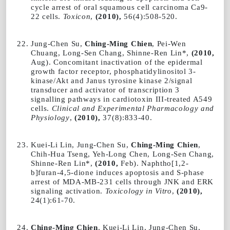
cycle arrest of oral squamous cell carcinoma Ca9-
22 cells.
Toxicon
,
(2010),
56(4):508-520.
Jung-Chen Su,
Ching-Ming Chien
, Pei-Wen
Chuang, Long-Sen Chang, Shinne-Ren Lin*,
(2010,
Aug). Concomitant inactivation of the epidermal
growth factor receptor, phosphatidylinositol 3-
kinase/Akt and Janus tyrosine kinase 2/signal
transducer and activator of transcription 3
signalling pathways in cardiotoxin III-treated A549
cells.
Clinical and Experimental Pharmacology and
Physiology
,
(2010),
37(8):833-40.
Kuei-Li Lin, Jung-Chen Su,
Ching-Ming Chien
,
Chih-Hua Tseng, Yeh-Long Chen, Long-Sen Chang,
Shinne-Ren Lin*,
(2010,
Feb). Naphtho[1,2-
b]furan-4,5-dione induces apoptosis and S-phase
arrest of MDA-MB-231 cells through JNK and ERK
signaling activation.
Toxicology in Vitro
,
(2010),
24(1):61-70.
Ching-Ming Chien
, Kuei-Li Lin, Jung-Chen Su,