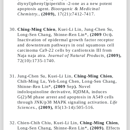
diynyl)phenyl)piperidin -2-one as a new potent
apoptosis agent.
Bioorganic & Medicinal
Chemistry
.
,
(2009),
17(21):7412-7417.
Ching-Ming Chien
, Kuei-Li Lin, Jung-Chen Su,
Long-Sen Chang, Shinne-Ren Lin*,
(2009
Oct
).
Inactivation of epidermal growth factor receptor
and downstream pathways in oral squamous cell
carcinoma Ca9-22 cells by cardiotoxin III from
Naja naja atra.
Journal of Natural Products
,
(2009),
72(10):1735-1740.
Jung-Chen Su, Kuei-Li Lin,
Ching-Ming Chien
,
Chih-Ming Lu, Yeh-Long Chen, Long-Sen Chang,
Shinne-Ren Lin*,
(2009
Sep
).
Novel
indoloquinoline derivative, IQDMA, induces
G(2)/M phase arrest and apoptosis in A549 cells
through JNK/p38 MAPK signaling activation.
Life
Sciences
.
,
(2009),
85(13-14):505-516.
Chien-Chih Chiu, Kuei-Li Lin,
Ching-Ming Chien
,
Long-Sen Chang, Shinne-Ren Lin*,
(2009).
Effects