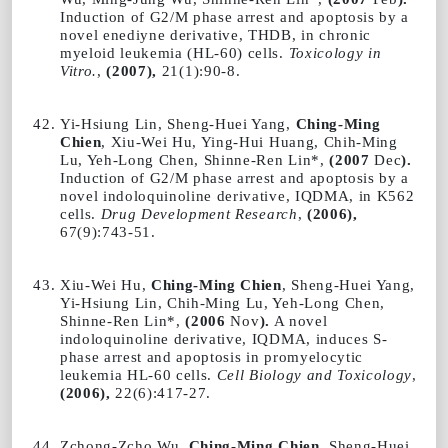
Induction of G2/M phase arrest and apoptosis by a
novel enediyne derivative, THDB, in chronic
myeloid leukemia (HL-60) cells.
Toxicology in
Vitro
.
,
(2007),
21(1):90-8.
Yi-Hsiung Lin, Sheng-Huei Yang,
Ching-Ming
Chien
, Xiu-Wei Hu, Ying-Hui Huang, Chih-Ming
Lu, Yeh-Long Chen, Shinne-Ren Lin*,
(2007
Dec
).
Induction of G2/M phase arrest and apoptosis by a
novel indoloquinoline derivative, IQDMA, in K562
cells.
Drug Development Research
,
(2006),
67(9):743-51.
Xiu-Wei Hu,
Ching-Ming Chien
, Sheng-Huei Yang,
Yi-Hsiung Lin, Chih-Ming Lu, Yeh-Long Chen,
Shinne-Ren Lin*,
(2006
Nov
).
A novel
indoloquinoline derivative, IQDMA, induces S-
phase arrest and apoptosis in promyelocytic
leukemia HL-60 cells.
Cell Biology and Toxicology
,
(2006),
22(6):417-27.
Zchong-Zcho Wu,
Ching-Ming Chien
, Sheng-Huei