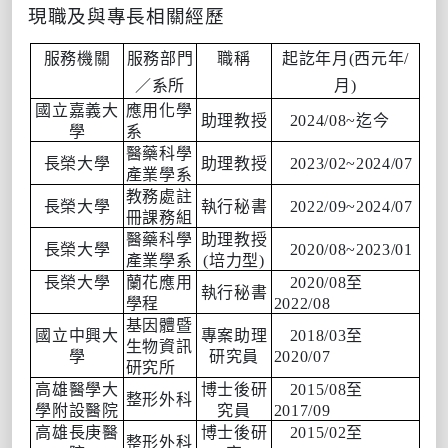
現職及與專長相關經歷
服務機關
服務部門
職稱
起訖年月(西元年/
／系所
月)
國立嘉義大
應用化學
助理教授
2024/08~迄今
學
系
醫藥科學
長榮大學
助理教授
2023/02~2024/07
產業學系
教務處註
長榮大學
執行秘書
2022/09~2024/07
冊課務組
醫藥科學
助理教授
長榮大學
2020/08~2023/01
產業學系
(培力型)
長榮大學
蘭花應用
2020/08至
執行秘書
學程
2022/08
基因體暨
國立中興大
專案助理
2018/03至
生物資訊
學
研究員
2020/07
研究所
高雄醫學大
博士後研
2015/08至
整形外科
學附設醫院
究員
2017/09
高雄長庚醫
博士後研
2015/02至
整形外科