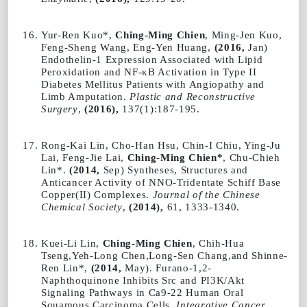
Yur-Ren Kuo*,
Ching-Ming Chien
, Ming-Jen Kuo,
Feng-Sheng Wang, Eng-Yen Huang,
(2016,
Jan)
Endothelin-1 Expression Associated with Lipid
Peroxidation and NF-κB Activation in Type II
Diabetes Mellitus Patients with Angiopathy and
Limb Amputation.
Plastic and Reconstructive
Surgery
,
(2016),
137(1):187-195.
Rong
-
Kai Lin, Cho
-
Han Hsu, Chin
-
I Chiu, Ying
-
Ju
Lai, Feng
-
Jie Lai,
Ching
-
Ming Chien
*
, Chu
-
Chieh
Lin*.
(2014,
Sep) Syntheses, Structures and
Anticancer Activity of NNO-Tridentate Schiff Base
Copper(II) Complexes.
Journal of the Chinese
Chemical Society
,
(2014),
61, 1333-1340.
Kuei-Li Lin,
Ching-Ming Chien
, Chih-Hua
Tseng,Yeh-Long Chen,Long-Sen Chang,and Shinne-
Ren Lin*,
(2014,
May). Furano-1,2-
Naphthoquinone Inhibits Src and PI3K/Akt
Signaling Pathways in Ca9-22 Human Oral
Squamous Carcinoma Cells.
Integrative Cancer