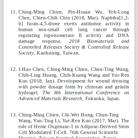
Ching-Ming Chien
, Pin-Hsuan Wu, Yeh-Long
Chen, Chien-Chih Chiu (
2018
, Mar). Naphtha[1,2-
b] furan-4,5-dione exerts antitumor activity in
human non-small cell lung cancer through
regulating topoisomerase II activity and DNA
damage response.
2018 Biomaterials and
Controlled Releases Society & Controlled Release
Society
, Kaohsiung, Taiwan.
I-Hao Chen,
Ching-Ming Chien
, Chun-Ting Wang,
Chih-Ling Huang, Chih-Kuang Wang and Yur-Ren
Kuo (
2018
, Jan). Development for wound dressing
with powder dosage form by chitosan and gelatin
hydrogel.
The 8th International Conference on
Advanced Materials Research,
Fukuoka, Japan.
Ching-Ming Chien
, Chi-Wei Hong, Chun-Ting
Wang, Yun-Ting Li, Yur-Ren Kuo (
2017
, Mar). The
role of Heme Oxgenase-1 in Adipose-Derived Stem
Cell Modulated T-Cell. 76th General Scientific