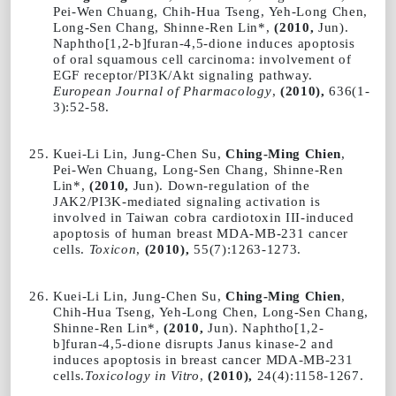
Pei-Wen Chuang, Chih-Hua Tseng, Yeh-Long Chen,
Long-Sen Chang, Shinne-Ren Lin*,
(2010,
Jun).
Naphtho[1,2-b]furan-4,5-dione induces apoptosis
of oral squamous cell carcinoma: involvement of
EGF receptor/PI3K/Akt signaling pathway.
European Journal of Pharmacology
,
(2010),
636(1-
3):52-58.
Kuei-Li Lin, Jung-Chen Su,
Ching-Ming Chien
,
Pei-Wen Chuang, Long-Sen Chang, Shinne-Ren
Lin*,
(2010,
Jun). Down-regulation of the
JAK2/PI3K-mediated signaling activation is
involved in Taiwan cobra cardiotoxin III-induced
apoptosis of human breast MDA-MB-231 cancer
cells.
Toxicon
,
(2010),
55(7):1263-1273.
Kuei-Li Lin, Jung-Chen Su,
Ching-Ming Chien
,
Chih-Hua Tseng, Yeh-Long Chen, Long-Sen Chang,
Shinne-Ren Lin*,
(2010,
Jun). Naphtho[1,2-
b]furan-4,5-dione disrupts Janus kinase-2 and
induces apoptosis in breast cancer MDA-MB-231
cells.
Toxicology in Vitro
,
(2010),
24(4):1158-1267.