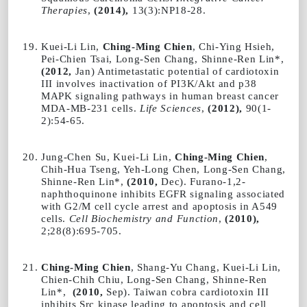
Therapies
,
(2014),
13(3):NP18-28.
Kuei-Li Lin,
Ching-Ming Chien
, Chi-Ying Hsieh,
Pei-Chien Tsai, Long-Sen Chang, Shinne-Ren Lin*,
(2012,
Jan) Antimetastatic potential of cardiotoxin
III involves inactivation of PI3K/Akt and p38
MAPK signaling pathways in human breast cancer
MDA-MB-231 cells.
Life Sciences
,
(2012),
90(1-
2):54-65.
Jung-Chen Su, Kuei-Li Lin,
Ching-Ming Chien
,
Chih-Hua Tseng, Yeh-Long Chen, Long-Sen Chang,
Shinne-Ren Lin*,
(2010,
Dec). Furano-1,2-
naphthoquinone inhibits EGFR signaling associated
with G2/M cell cycle arrest and apoptosis in A549
cells.
Cell Biochemistry and Function
,
(2010),
2;28(8):695-705.
Ching-Ming Chien
, Shang-Yu Chang, Kuei-Li Lin,
Chien-Chih Chiu, Long-Sen Chang, Shinne-Ren
Lin*,
(2010,
Sep). Taiwan cobra cardiotoxin III
inhibits Src kinase leading to apoptosis and cell