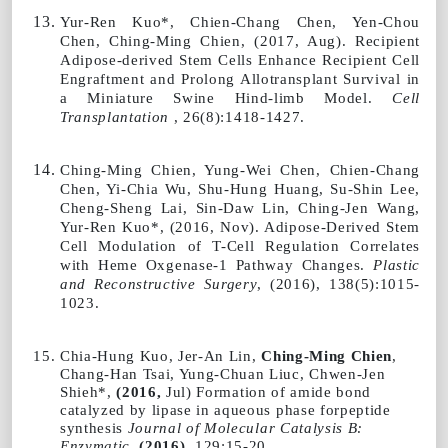
Yur-Ren Kuo*, Chien-Chang Chen, Yen-Chou
Chen,
Ching-Ming Chien,
(2017,
Aug).
Recipient
Adipose-derived Stem Cells Enhance Recipient Cell
Engraftment and Prolong Allotransplant Survival in
a Miniature Swine Hind-limb Model.
Cell
Transplantation
,
26(8):1418-1427.
Ching-Ming Chien
, Yung-Wei Chen, Chien-Chang
Chen, Yi-Chia Wu, Shu-Hung Huang, Su-Shin Lee,
Cheng-Sheng Lai, Sin-Daw Lin, Ching-Jen Wang,
Yur-Ren Kuo*,
(2016,
Nov). Adipose-Derived Stem
Cell Modulation of T-Cell Regulation Correlates
with Heme Oxgenase-1 Pathway Changes.
Plastic
and Reconstructive Surgery
,
(2016),
138(5):1015-
1023.
Chia-Hung Kuo, Jer-An Lin,
Ching-Ming Chien
,
Chang-Han Tsai, Yung-Chuan Liuc, Chwen-Jen
Shieh*,
(2016,
Jul) Formation of amide bond
catalyzed by lipase in aqueous phase forpeptide
synthesis
Journal of Molecular Catalysis B:
Enzymatic
,
(2016),
129:15-20.