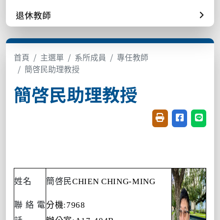
退休教師
首頁
主選單
系所成員
專任教師
簡啓民助理教授
簡啓民助理教授
友善列印(開新視窗
分享至臉書(
分享至
姓名
簡啓民
CHIEN CHING-MING
聯絡電
分機
:
7968