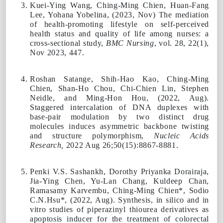
Kuei-Ying Wang,
Ching-Ming Chien
, Huan-Fang
Lee, Yohana Yobelina, (
2023,
Nov) The mediation
of health-promoting lifestyle on self-perceived
health status and quality of life among nurses: a
cross-sectional study,
BMC Nursing
, vol. 28, 22(1),
Nov 2023, 447.
Roshan Satange, Shih-Hao Kao,
Ching-Ming
Chien
, Shan-Ho Chou, Chi-Chien Lin, Stephen
Neidle, and Ming-Hon Hou, (
2022,
Aug).
Staggered intercalation of DNA duplexes with
base-pair modulation by two distinct drug
molecules induces asymmetric backbone twisting
and structure polymorphism,
Nucleic Acids
Research,
2022 Aug 26;50(15):8867-8881.
Penki V.S. Sashankh, Dorothy Priyanka Dorairaja,
Jia-Ying Chen, Yu-Lan Chang, Kuldeep Chan,
Ramasamy Karvembu,
Ching-Ming Chien
*, Sodio
C.N.Hsu*, (
2022,
Aug). Synthesis, in silico and in
vitro studies of piperazinyl thiourea derivatives as
apoptosis inducer for the treatment of colorectal