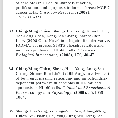
of cardiotoxin III on NF-kappaB function,
proliferation, and apoptosis in human breast MCF-7
cancer cells.
Oncology Research
,
(2009),
17(7):311-321.
Ching-Ming Chien
, Sheng-Huei Yang, Kuei-Li Lin,
Yeh-Long Chen, Long-Sen Chang, Shinne-Ren
Lin*,
(2008
Oct
).
Novel indoloquinoline derivative,
IQDMA, suppresses STAT5 phosphorylation and
induces apoptosis in HL-60 cells.
Chemico-
Biological Interactions
,
(2008),
176, 40-47.
Ching-Ming Chien
, Sheng-Huei Yang, Long-Sen
Chang, Shinne-Ren Lin*,
(2008
Aug
).
Involvement
of both endoplasmic reticulum- and mitochondria-
dependent pathways in cardiotoxin III-induced
apoptosis in HL-60 cells.
Clinical and Experimental
Pharmacology and Physiology
,
(2008),
35,1059-
1064.
Sheng-Huei Yang, Zchong-Zcho Wu,
Ching-Ming
Chien
, Yu-Hsiang Lo, Ming-Jung Wu, Long-Sen