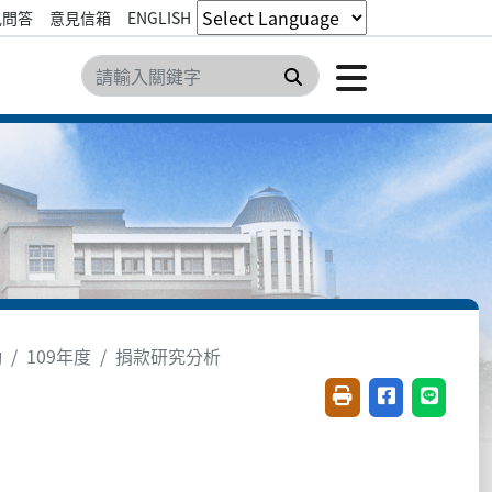
見問答
意見信箱
ENGLISH
點擊開
搜尋
勵
109年度
捐款研究分析
友善列印(開新視窗)
分享至臉書(開
分享至 L