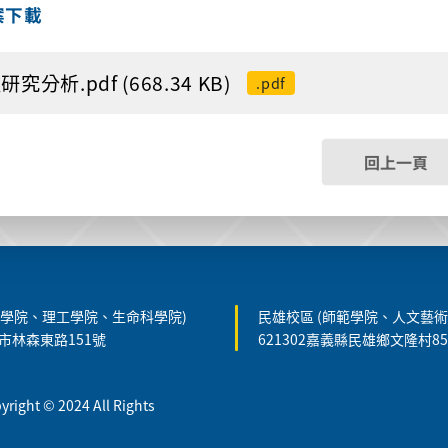
案下載
究分析.pdf (668.34 KB)
.pdf
回上一頁
農學院、理工學院、生命科學院)
民雄校區 (師範學院、人文藝術
義市林森東路151號
621302嘉義縣民雄鄉文隆村8
t © 2024 All Rights