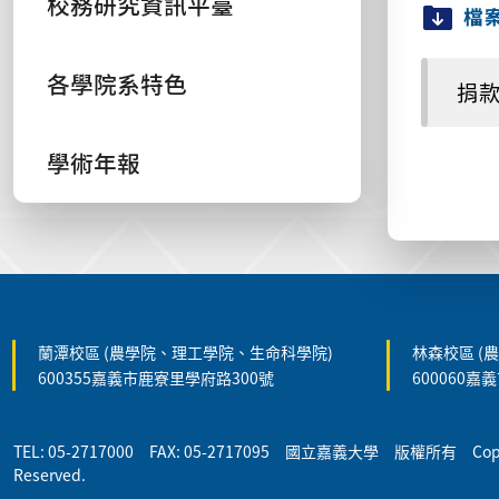
校務研究資訊平臺
檔
各學院系特色
捐款研
學術年報
:::
蘭潭校區 (農學院、理工學院、生命科學院)
林森校區 (
600355嘉義市鹿寮里學府路300號
600060嘉
TEL: 05-2717000 FAX: 05-2717095 國立嘉義大學 版權所有 Copyrigh
Reserved.