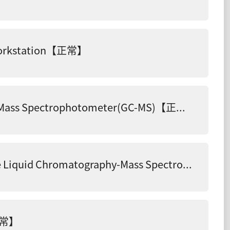
workstation【正常】
氣相層析質譜儀 Gas Chromatography-Mass Spectrophotometer(GC-MS)【正常】
高效液相層析質譜儀 High-performance Liquid Chromatography-Mass Spectrophotometer(HPLC-MS)【正常】
正常】