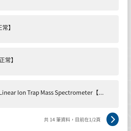
【正常】
X【正常】
離子阱式液相層析質譜儀 Finnigan LXQ Linear Ion Trap Mass Spectrometer【正常】
共
14
筆資料，目前在
1
/2頁