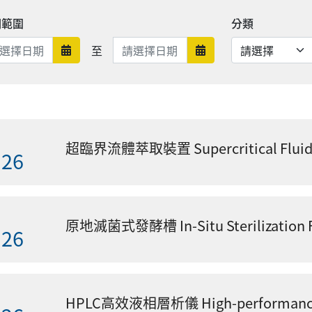
期範圍
分類
日期範圍結束
至
日期範圍開始
日期範圍結束
超臨界流體萃取裝置 Supercritical Fluid
.26
原地滅菌式發酵槽 In-Situ Sterilizatio
.26
HPLC高效液相層析儀 High-performance