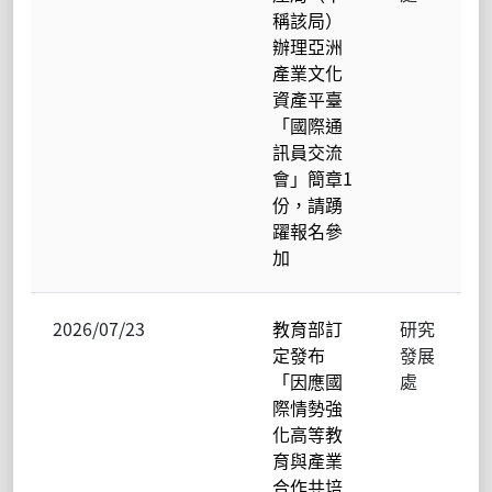
稱該局）
辦理亞洲
產業文化
資產平臺
「國際通
訊員交流
會」簡章1
份，請踴
躍報名參
加
2026/07/23
教育部訂
研究
定發布
發展
「因應國
處
際情勢強
化高等教
育與產業
合作共培