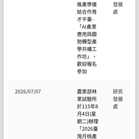
進產學連
發展
結合作育
處
才平臺-
「AI產業
應用與趨
勢轉型產
學共構工
作坊」，
歡迎報名
參加
2026/07/07
農業部林
研究
業試驗所
發展
於115年8
處
月4日(星
期二)辦理
「2026臺
灣月桃產