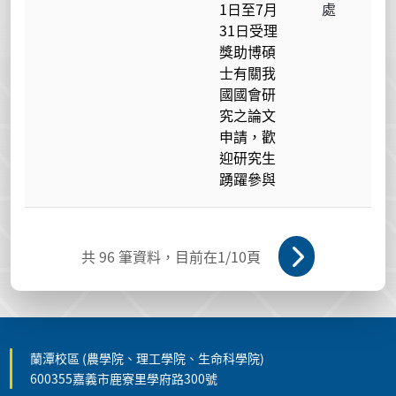
1日至7月
處
31日受理
獎助博碩
士有關我
國國會研
究之論文
申請，歡
迎研究生
踴躍參與
共
96
筆資料，目前在
1
/10頁
蘭潭校區 (農學院、理工學院、生命科學院)
600355嘉義市鹿寮里學府路300號