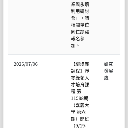
業與永續
利用研討
會」，請
相關單位
同仁踴躍
報名參
加。
2026/07/06
【環境部
研究
課程】淨
發展
零綠領人
處
才培育課
程 第
11588期
（嘉義大
學 第六
期）開班
（9/19-