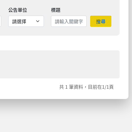
公告單位
標題
搜尋
共
1
筆資料，目前在
1
/1頁