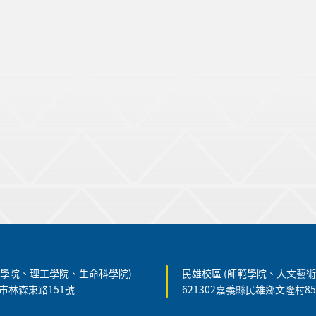
農學院、理工學院、生命科學院)
民雄校區 (師範學院、人文藝術
義市林森東路151號
621302嘉義縣民雄鄉文隆村8