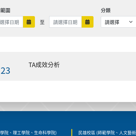
期範圍
分類
日期範圍結束
至
日期範圍開始
日期範圍結束
TA成效分析
.23
農學院、理工學院、生命科學院)
民雄校區 (師範學院、人文藝術