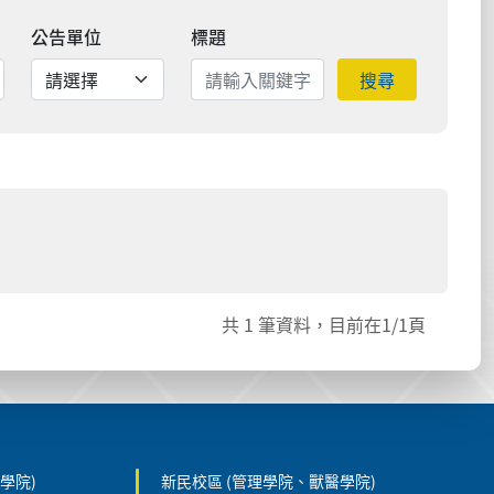
公告單位
標題
搜尋
共
1
筆資料，目前在
1
/1頁
學院)
新民校區 (管理學院、獸醫學院)