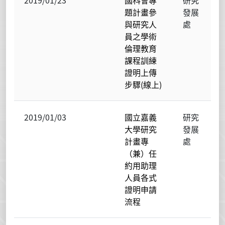
2019/01/23
國科會專
研究
題計畫參
發展
與研究人
處
員之學術
倫理教育
課程訓練
證明上傳
步驟(線上)
2019/01/03
國立嘉義
研究
大學研究
發展
計畫專
處
（兼）任
約用助理
人員各式
證明申請
流程