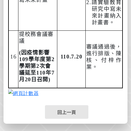
2.
請實驗教育
研究中寫未
來計畫納入
計畫書。
提校務會議審
議
審議通過後，
(
因
疫
情影響
進行排版、陳
16
110.7.20
109
學年度第
2
核、付梓作
學期第
2
次
會
業。
議延至
110
年
7
月
20
日召開
)
回上一頁