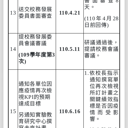
書面審查
8
天。
送交校務發展
13
110.4.21
委員書面審查
(110
年
4
月
28
日前回傳
)
提校務發展委
研
議通過後，
員會議審議
14
110.5.11
提請校務會議
(109
學年度第
3
審議。
次
)
1.
依校長指示
通知撰寫單
通知各單位因
位再次檢視
應
疫
情再次檢
所訂計畫之
視
KPI
的預期
關鍵績效指
達成目標
標是否因
疫
15
110.6.16
情而
受影
另通知實驗教
響。
育研究中心撰
寫未來計畫