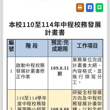
友善列印(開新視窗
分享至臉書(
分享至
本校
110
至
114
年
中程校務發展
計畫
書
編
預定
/
完
階 段
工作項目
號
成期限
業務單位完成
啟動中程校務
計畫書大綱、
109.8.31
1
發展計畫書修
內容格式，並
前
正作業
進行撰寫分
工。
研
擬全校發展
110
至
114
學年
方向及中程校
度中程校務發
務發展計畫架
2
展策略小組第
109.9.08
構，以利全校