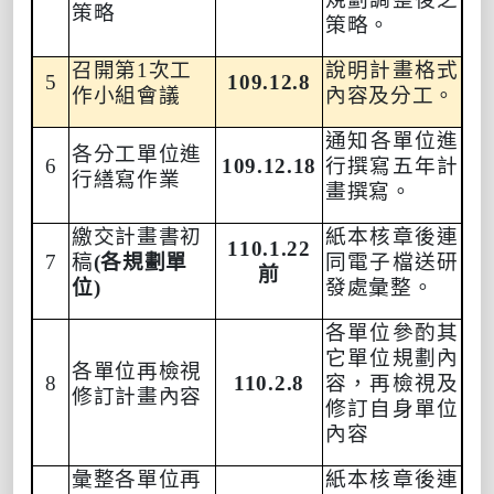
策略
策略
。
召開第
1
次工
說明計畫
格式
5
109.12.8
作小組會議
內容及分工。
通知
各單位進
各分工單位進
6
109.12.18
行撰寫
五年計
行繕寫作業
畫撰寫
。
繳交計畫書初
紙本核章
後連
110.1.22
7
稿
(
各規劃單
同電子檔送研
前
位
)
發處彙整。
各單位參酌其
它單位規劃內
各單位再檢視
8
110.2.8
容，再檢視及
修訂計畫內容
修訂自身單位
內容
彙整各單位再
紙本核章
後連