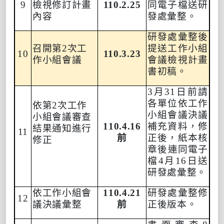
9
檢視修訂計畫
110.2.25
同電子檔送研
內容
發處彙整。
研發處彙整後
召開第
2
次工
提送工作小組
10
110.3.23
作小組會議
會議檢視計畫
書初稿。
3
月
31
日前
請
各單位依工作
依第
2
次工作
小組會議決議
小組會議審查
110.4.16
補充資料，修
結果
通知
進行
11
前
正後，
紙本核
修正
章
後連同電子
檔
4
月
16
日
送
研發處彙整。
依工作小組會
110.4.21
研發處彙整修
12
議決議彙整
前
正後版本。