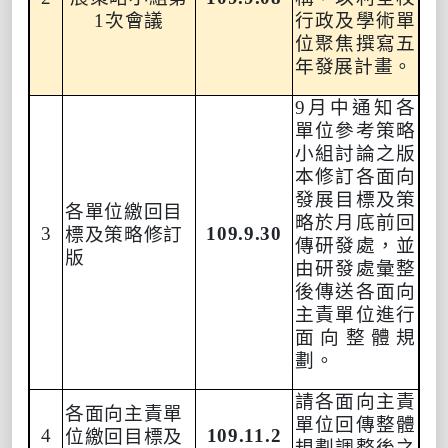
1
次會議
行政及學術單
位聚焦撰寫五
年發展計畫。
9
月中通知各
單位參考策略
小組討論之版
本修訂各面向
發展目標及策
各單位繳回目
略於月底前回
3
109.9.30
標及策略修訂
傳研發處
，
並
版
由研發處彙整
後傳送各面向
主責單位進行
面向整體規
劃
。
請各面向主責
各面向主責單
單位回傳整體
4
109.11.2
位繳回目標及
規劃調整後之