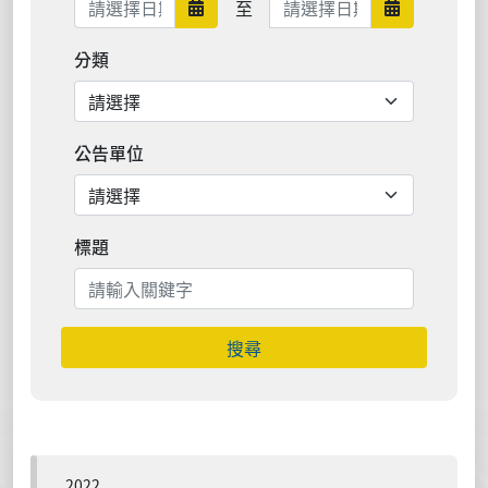
至
日期範圍開始
日期範圍結
分類
公告單位
標題
搜尋
2022