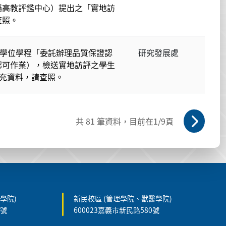
稱高教評鑑中心）提出之「實地訪
查照。
所學位學程「委託辦理品質保證認
研究發展處
認可作業），檢送實地訪評之學生
補充資料，請查照。
共
81
筆資料，目前在
1
/9頁
學院)
新民校區 (管理學院、獸醫學院)
5號
600023嘉義市新民路580號