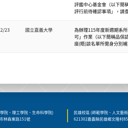
評鑑中心基金會（以下簡
評行前待確認事項」，請
02/23
國立嘉義大學
為辦理115年度新週期系
可」作業（以下簡稱品保
座(晤)談名單所需身分別
農學院、理工學院、生命科學院)
民雄校區 (師範學院、人文藝術
義市林森東路151號
621302嘉義縣民雄鄉文隆村8