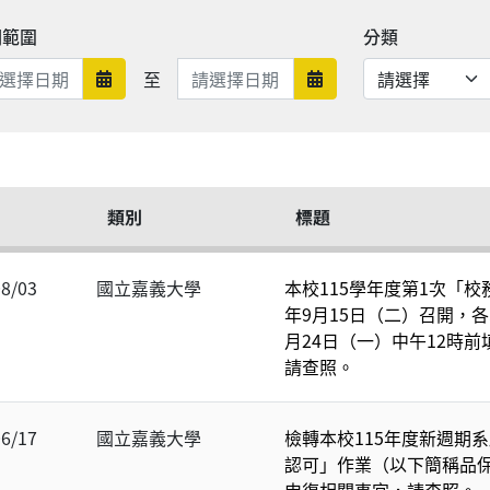
期範圍
分類
日期範圍結束
至
日期範圍開始
日期範圍結束
類別
標題
08/03
國立嘉義大學
本校115學年度第1次「校
年9月15日（二）召開，各
月24日（一）中午12時
請查照。
06/17
國立嘉義大學
檢轉本校115年度新週期
認可」作業（以下簡稱品
申復相關事宜，請查照。