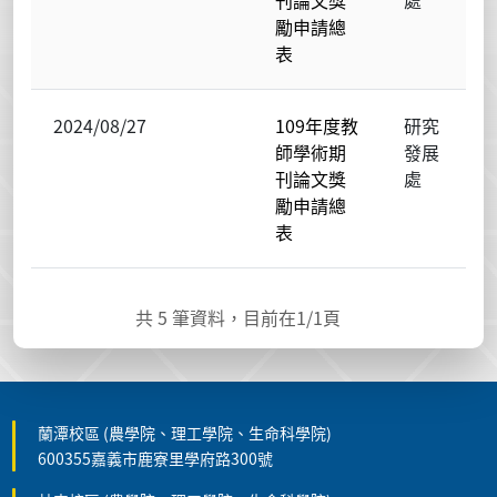
刊論文獎
處
勵申請總
表
2024/08/27
109年度教
研究
師學術期
發展
刊論文獎
處
勵申請總
表
共
5
筆資料，目前在
1
/1頁
蘭潭校區 (農學院、理工學院、生命科學院)
600355嘉義市鹿寮里學府路300號