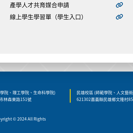
產學人才共育媒合申請
線上學生學習單（學生入口）
農學院、理工學院、生命科學院)
民雄校區 (師範學院、人文藝術
義市林森東路151號
621302嘉義縣民雄鄉文隆村8
t © 2024 All Rights