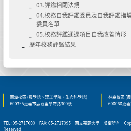
03.評鑑相關法規
04.校務自我評鑑委員及自我評鑑指
委員名單
05.校務評鑑通過項目自我改善情形
歷年校務評鑑結果
:::
蘭潭校區 (農學院、理工學院、生命科學院)
林森校區 (
600355嘉義市鹿寮里學府路300號
600060嘉
TEL: 05-2717000 FAX: 05-2717095 國立嘉義大學 版權所有 Copyrigh
Reserved.