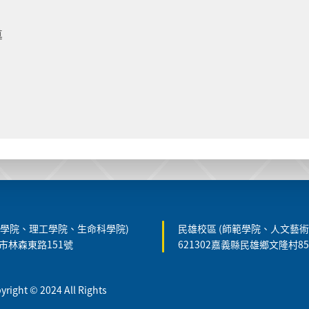
導
農學院、理工學院、生命科學院)
民雄校區 (師範學院、人文藝術
義市林森東路151號
621302嘉義縣民雄鄉文隆村8
t © 2024 All Rights