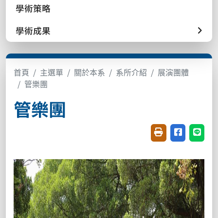
學術策略
學術成果
首頁
主選單
關於本系
系所介紹
展演團體
管樂團
管樂團
友善列印(開新視窗
分享至臉書(
分享至