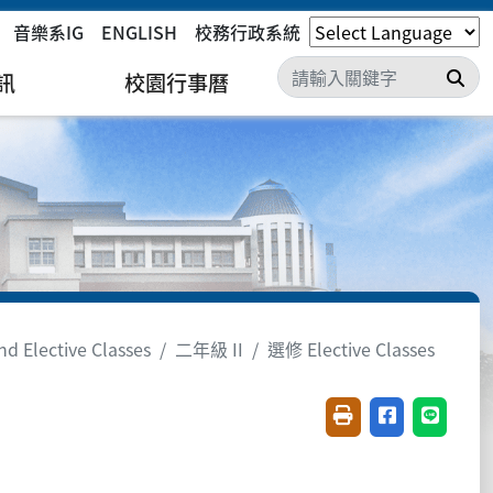
音樂系IG
ENGLISH
校務行政系統
搜
訊
校園行事曆
 Elective Classes
二年級 II
選修 Elective Classes
友善列印(開新視窗)
分享至臉書(開
分享至 L