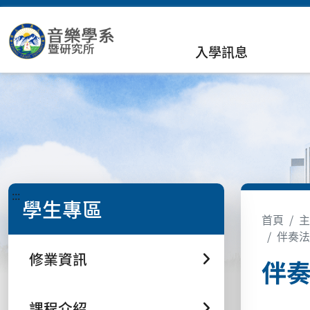
入學訊息
:::
學生專區
首頁
主
伴奏法（
修業資訊
伴奏法
課程介紹