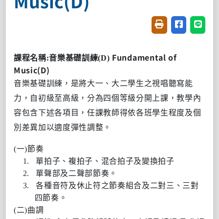
Music(D)
友善列印(開新視窗
分享至臉書(
分享至
Fundamental of
課程名稱
:
音樂基礎訓練
(D)
Music(D)
音樂基礎訓練，是將大一、大二學生之視唱聽寫能
力，自初級至高級，分為四個等級分開上課，教學內
容包含下述各項目，任課教師得依各班學生程度及個
別差異加以適度彈性調整。
(
一
)
節奏
1.
單拍子、複拍子、混合拍子及變換拍子
2.
單聲部及二聲部節奏。
3.
各種音符及休止符之節奏組合及二對三、三對
四節奏。
(
二
)
曲調