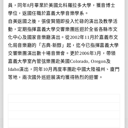
員，同年
8
月畢業於美國北科羅拉多大學，獲音
博士
學位，返國任職於嘉義大學音樂學系。
自美返國之後，張俊賢隨即投入忙碌的演出及教學活
動，定期指揮嘉義大學交響樂團巡迴於全省各縣市文
化中心及國家音樂廳演出。從
2002
年
11
月於嘉義市文
化局音樂廳的「古典
‧
新醇」起，迄今已指揮嘉義大學
交響樂團演出數十場音樂會。更於
2006
年
3
月，帶領
嘉義大學室內管弦樂團赴美國
Colorado, Oregon
及
Idaho
演出，同年
10
月再度率團赴中國大陸福州、廈門
等地，兩次國外巡迴展演均獲得熱烈的迴響。