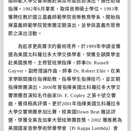
隨師範大學交響樂團赴美加地區巡迴演出，擔任助理
指揮。
1992
年
6
月畢業，取得音樂碩士學位。
1993
年
獲聘任教於國立嘉義師範學院音樂教育學系，開始指
揮嘉義師範學院管樂團定期演出，並參與嘉義市管樂
節之演出活動。
為追求更高層次的藝術境界，於
1999
年申請並獲
選為美國北科羅拉多大學交換學者，榮獲全額獎學金
赴美國進修，主修管絃樂指揮，師事
Dr. Russell
Guyver
，副修理論作曲，師事
Dr. Robert Ehle
。在美
求學期間擔任指揮助教，指導學生指揮技巧，並定期
指揮樂團演出。
2000
年曾指揮美國北科羅拉多大學交
響樂團首演知名作曲家
Dr. E. Copley
之第十號交響
曲，獲得極高評價。更於
2001
年指揮美國北科羅拉多
大學交響樂團參加比賽，經美國
Down Beat
雜誌評
選，榮獲全美及加拿大管絃樂團首獎。
2002
獲推薦為
美國國家音樂學術榮譽學會（
Pi Kappa Lambda
）會