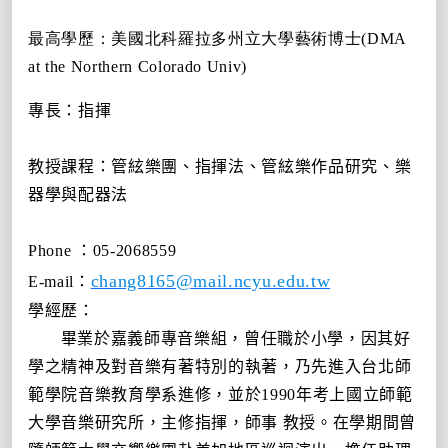
最高學歷：美國北科羅拉多州立大學藝術博士
(DMA
at the Northern Colorado Univ)
專長：指揮
教授課程：管絃樂團、指揮法、管絃樂作品研究、樂
器學與配器法
Phone
：
05-2068559
chang8165@mail.ncyu.edu.tw
E-mail
：
學經歷：
畢業於嘉義師專音樂組，曾任職於小學，因其好
學之精神及對音樂有著特別的執著，乃先進入台北師
範學院音樂教育學系進修，並於
1990
年考上國立師範
大學音樂研究所，主修指揮，師事
教授。在學期間曾