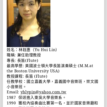
姓名：林鈺惠（
Yu Hui Lin
）
職稱
:
兼任助理教授
專長
:
長笛
(Flute)
最高學歷
:
美國波士頓大學長笛演奏碩士
(M.M.at
the Boston University USA)
教授課程
:
長笛
(Flute)
任教學校：國立嘉義大學，嘉義國中音樂班，崇文國
小音樂班。
Email:
yhlypin@yahoo.com.tw
1987
保送進入東吳大學音樂系。
1990
獲校內協奏曲比賽第一名，並於國家音樂廳和