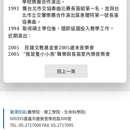
學校樂團合作演出。
1991
獲台北市交協奏曲比賽長笛組第一名，並與台
北市立交響樂團合作演出莫差爾特第一號長笛
協奏曲。
1994
取得碩士學位後，隨即返國投入教學工作。
近期演出：
2005
民雄文教基金會
2005
歲末音樂會
2005 "
我是隻小小鳥"聲樂與長笛室內樂音樂會
回上一頁
蘭潭校區
(農學院、理工學院、生命科學院)
600355嘉義市鹿寮里學府路300號
TEL: 05-2717000 FAX: 05-2717095