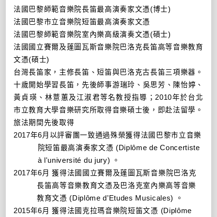
法國巴黎師範音樂院長笛最高演奏家文憑
(
博士
)
法國巴黎市立音樂院短笛最高演奏家文憑
法國巴黎師範音樂院室內樂高級演奏文憑
(
碩士
)
法國國立賽爾及蓬圖瓦斯音樂院巴洛克長笛
高等音樂教育
文憑
(
碩士
)
台灣長笛家，主修長笛、短笛與巴洛克古長笛三項樂器。
十歲開始學習長笛，先後師事游瑞玲、吳思芳、陳怡婷、
黃貞瑛、林薏蕙及江淑君等名教授指導；
2010
年於台北
市立教育大學音樂研究所取得音樂碩士後，即赴法留學。
旅法期間先後取得
2017
年
6
月以評審團一致通過殊榮獲得法國巴黎市立音樂
院短笛最高演奏家文憑
(Diplôme de Concertiste
à
l'universit
é
du jury)
。
2017
年
6
月 獲得法國國立賽爾及蓬圖瓦斯音樂院巴洛克
長笛
高等音樂教育文憑
及巴洛克室內樂
高等音樂
教育文憑
(Diplôme d
’
Etudes Musicales)
。
2015
年
6
月 獲得法國克拉瑪音樂院短笛文憑
(Diplôme