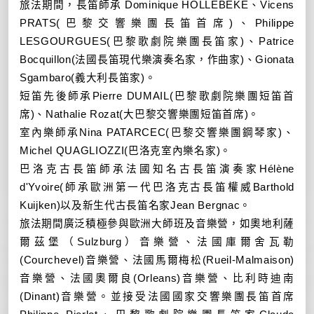
旅法期間，長笛師承
Dominique HOLLEBEKE
、
Vicens
PRATS(
巴黎交響樂團長笛首席
)
、
Philippe
LESGOURGUES(
巴黎歌劇院樂團長笛家
)
、
Patrice
Bocquillon(
法國長笛現代樂演奏名家，作曲家
)
、
Gionata
Sgambaro(
義大利長笛家
)
。
短笛先後師承
Pierre DUMAIL(
巴黎歌劇院樂團短笛首
席
)
、
Nathalie Rozat(
大巴黎交響樂團短笛首席
)
。
室內樂師承
Nina PATARCEC(
巴黎交響樂團鋼琴家
)
、
Michel QUAGLIOZZI(
巴洛克室內樂名家
)
。
巴洛克古長笛師承法國知名古長笛演奏家
H
é
l
è
ne
d'Yvoire(
師承歐洲第一代
巴洛克古長笛權威
Barthold
Kuijken)
以及新生代古長笛名家
Jean Bergnac
。
旅法期間廣泛積極參與歐洲大師班及音樂營，如奧地利薩
爾茲堡（
Sulzburg
）音樂營、法國
庫爾舍瓦勒
(Courchevel)
音樂營、法國馬爾梅松
(Rueil-Malmaison)
音樂營、法國奧爾良
(Orleans)
音樂營、比利時迪南
(Dinant)
音樂營
。
並接受法國國家交響樂團長笛首席