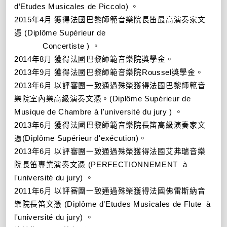
d
’
Etudes Musicales de Piccolo)
。
2015
年
4
月 獲得法國巴黎師範音樂院長笛最高演奏家文
憑
(Diplôme Sup
é
rieur de
Concertiste )
。
2014
年
8
月 獲得法國巴黎師範音樂院獎學金
。
2013
年
9
月 獲得法國巴黎師範音樂院
Roussel
獎學金。
2013
年
6
月 以評審團一致通過殊榮獲得法國巴黎師範音
樂院室內樂高級演奏文憑
。
(Diplôme Sup
é
rieur de
Musique de Chambre
à
l'universit
é
du jury )
。
2013
年
6
月 獲得法國巴黎師範音樂院長笛高級演奏家文
憑
(Diplôme Sup
é
rieur d'ex
é
cution)
。
2013
年
6
月 以評審團一致通過殊榮獲得法國艾弗瑞音樂
院長笛專業演奏文憑
(PERFECTIONNEMENT
à
l'universit
é
du jury)
。
2011
年
6
月 以評審團一致通過殊榮獲得法國佛雷斯納音
樂院長笛文憑
(Diplôme d
’
Etudes Musicales de Flute
à
l'universit
é
du jury)
。