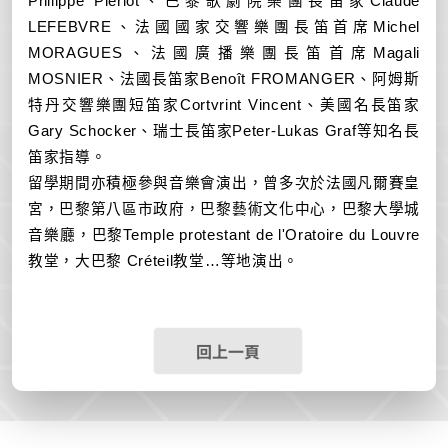
Philippe Pierlot
、巴黎歌劇院樂團長笛家
Claude
LEFEBVRE
、法國國家交響樂團長笛首席
Michel
MORAGUES
、法國廣播樂團長笛首席
Magali
MOSNIER
、法國長笛家
Benoît FROMANGER
、阿姆斯
特丹交響樂團短笛家
Cortvrint Vincent
、美國名長笛家
Gary Schocker
、瑞士長笛家
Peter-Lukas Graf
等知名長
笛家指導。
留學期間亦積極參與音樂會演出，曾多次於法國凡爾賽皇
宮，巴黎第八區市政府，
巴黎藝術文化中心，巴黎大學城
音樂廳，巴黎
Temple protestant de l'Oratoire du Louvre
教堂，大巴黎
Cr
é
teil
教堂
…等地演出。
回上一頁